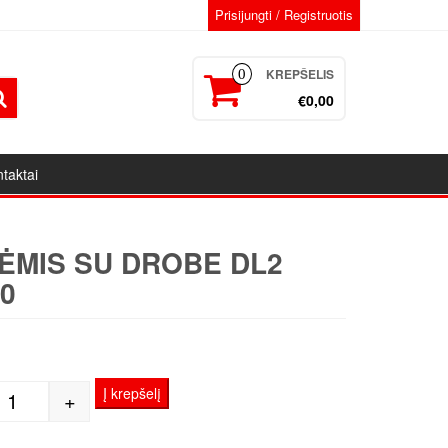
Prisijungti / Registruotis
KREPŠELIS
0
€0,00
taktai
ĖMIS SU DROBE DL2
0
1
Į krepšelį
+
produkto kiekis: Porėmis su drobe DL2 30x90