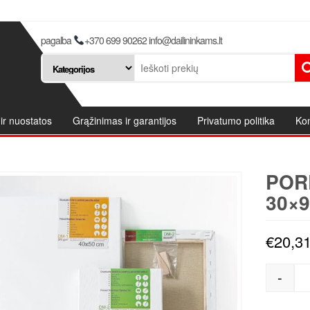
pagalba
+370 699 90262 info@dailininkams.lt
ir nuostatos
Grąžinimas ir garantijos
Privatumo politika
Kon
POR
30×9
€
20,3
-