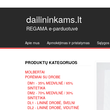
dailininkams.lt
REGAMA e-parduotuvė
Apie mus
Apmokėjimas ir pristatymas
Sąlygos 
PRODUKTŲ KATEGORIJOS
MOLBERTAI
PORĖMIAI SU DROBE
DM1 - 35% MEDVILNĖ / 65%
SINTETIKA
DM2 - 70% MEDVILNĖ / 30%
SINTETIKA
DL1 - LININĖ DROBĖ, ŠVELNI
DL2 - LININĖ DROBĖ, VIDUTINĖ