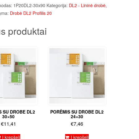
kodas:
1P20DL2-30x90
Kategorija:
DL2 - Lininė drobė,
yma:
Drobė DL2 Profilis 20
s produktai
S SU DROBE DL2
PORĖMIS SU DROBE DL2
30×50
24×30
€
11,41
€
7,46
Į krepšelį
Į krepšelį