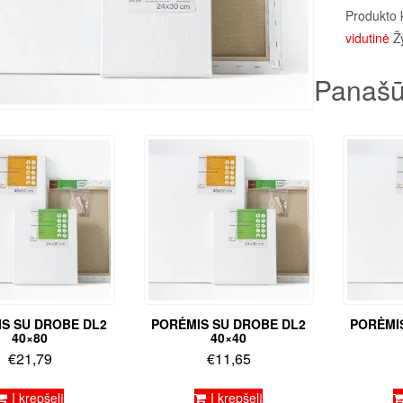
Produkto 
vidutinė
Ž
Panašū
S SU DROBE DL2
PORĖMIS SU DROBE DL2
PORĖMI
40×80
40×40
€
21,79
€
11,65
Į krepšelį
Į krepšelį