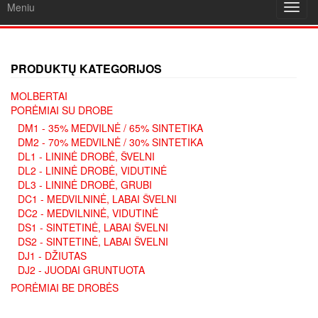
Meniu
Toggl
navig
PRODUKTŲ KATEGORIJOS
MOLBERTAI
PORĖMIAI SU DROBE
DM1 - 35% MEDVILNĖ / 65% SINTETIKA
DM2 - 70% MEDVILNĖ / 30% SINTETIKA
DL1 - LININĖ DROBĖ, ŠVELNI
DL2 - LININĖ DROBĖ, VIDUTINĖ
DL3 - LININĖ DROBĖ, GRUBI
DC1 - MEDVILNINĖ, LABAI ŠVELNI
DC2 - MEDVILNINĖ, VIDUTINĖ
DS1 - SINTETINĖ, LABAI ŠVELNI
DS2 - SINTETINĖ, LABAI ŠVELNI
DJ1 - DŽIUTAS
DJ2 - JUODAI GRUNTUOTA
PORĖMIAI BE DROBĖS