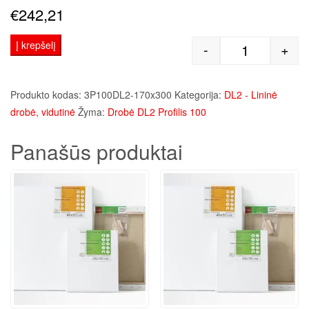
€
242,21
Į krepšelį
-
+
produkto kie
Produkto kodas:
3P100DL2-170x300
Kategorija:
DL2 - Lininė
drobė, vidutinė
Žyma:
Drobė DL2 Profilis 100
Panašūs produktai