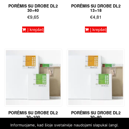
PORĖMIS SU DROBE DL2
PORĖMIS SU DROBE DL2
30×40
13×18
€
9,65
€
4,81
Į krepšelį
Į krepšelį
PORĖMIS SU DROBE DL2
PORĖMIS SU DROBE DL2
30×100
30×80
€
22,83
€
18,58
Informuojame, kad šioje svetainėje naudojami slapukai (angl.