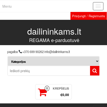
Meniu
Toggl
navig
Prisijungti / Registruotis
dailininkams.lt
REGAMA e-parduotuvė
pagalba
+370 699 90262 info@dailininkams.lt
KREPŠELIS
0
€0,00