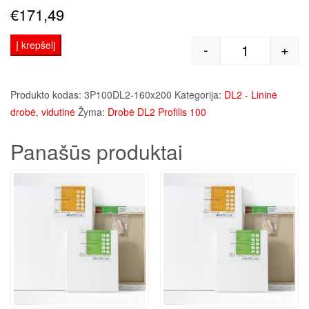
€
171,49
Į krepšelį
-
+
produkto kie
Produkto kodas:
3P100DL2-160x200
Kategorija:
DL2 - Lininė
drobė, vidutinė
Žyma:
Drobė DL2 Profilis 100
Panašūs produktai