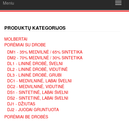
Meniu
Toggl
navig
PRODUKTŲ KATEGORIJOS
MOLBERTAI
PORĖMIAI SU DROBE
DM1 - 35% MEDVILNĖ / 65% SINTETIKA
DM2 - 70% MEDVILNĖ / 30% SINTETIKA
DL1 - LININĖ DROBĖ, ŠVELNI
DL2 - LININĖ DROBĖ, VIDUTINĖ
DL3 - LININĖ DROBĖ, GRUBI
DC1 - MEDVILNINĖ, LABAI ŠVELNI
DC2 - MEDVILNINĖ, VIDUTINĖ
DS1 - SINTETINĖ, LABAI ŠVELNI
DS2 - SINTETINĖ, LABAI ŠVELNI
DJ1 - DŽIUTAS
DJ2 - JUODAI GRUNTUOTA
PORĖMIAI BE DROBĖS