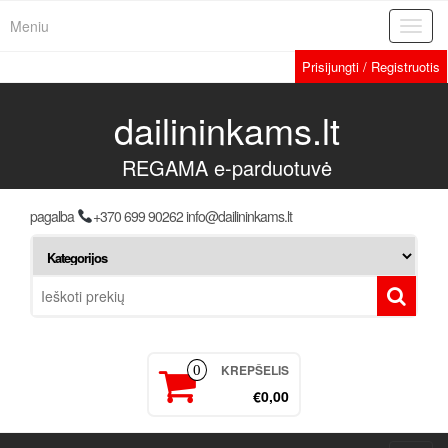
Meniu
Toggl
navig
Prisijungti / Registruotis
dailininkams.lt
REGAMA e-parduotuvė
pagalba
+370 699 90262 info@dailininkams.lt
KREPŠELIS
0
€0,00