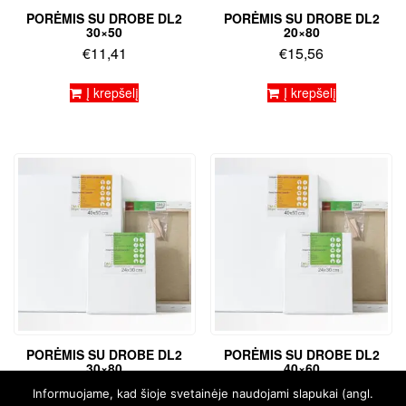
PORĖMIS SU DROBE DL2
PORĖMIS SU DROBE DL2
30×50
20×80
€
11,41
€
15,56
Į krepšelį
Į krepšelį
PORĖMIS SU DROBE DL2
PORĖMIS SU DROBE DL2
30×80
40×60
€
18,58
€
15,26
Informuojame, kad šioje svetainėje naudojami slapukai (angl.