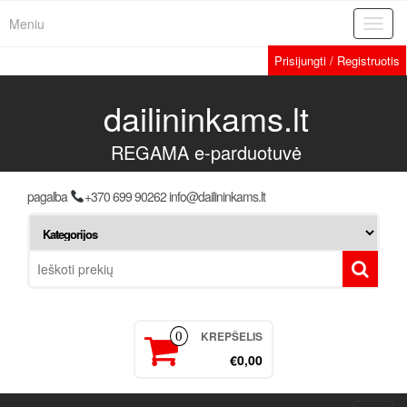
Meniu
Toggl
navig
Prisijungti / Registruotis
dailininkams.lt
REGAMA e-parduotuvė
pagalba
+370 699 90262 info@dailininkams.lt
KREPŠELIS
0
€0,00