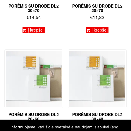
PORĖMIS SU DROBE DL2
PORĖMIS SU DROBE DL2
30×70
20×70
€
14,54
€
11,82
Į krepšelį
Į krepšelį
PORĖMIS SU DROBE DL2
PORĖMIS SU DROBE DL2
20×60
30×40
€
10,70
€
9,65
Informuojame, kad šioje svetainėje naudojami slapukai (angl.