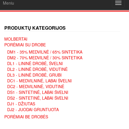
Meniu
Toggl
navig
PRODUKTŲ KATEGORIJOS
MOLBERTAI
PORĖMIAI SU DROBE
DM1 - 35% MEDVILNĖ / 65% SINTETIKA
DM2 - 70% MEDVILNĖ / 30% SINTETIKA
DL1 - LININĖ DROBĖ, ŠVELNI
DL2 - LININĖ DROBĖ, VIDUTINĖ
DL3 - LININĖ DROBĖ, GRUBI
DC1 - MEDVILNINĖ, LABAI ŠVELNI
DC2 - MEDVILNINĖ, VIDUTINĖ
DS1 - SINTETINĖ, LABAI ŠVELNI
DS2 - SINTETINĖ, LABAI ŠVELNI
DJ1 - DŽIUTAS
DJ2 - JUODAI GRUNTUOTA
PORĖMIAI BE DROBĖS