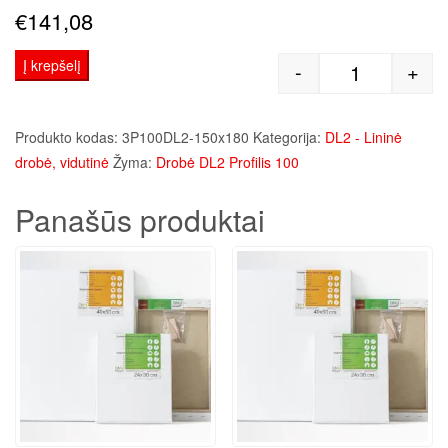
€
141,08
Į krepšelį
-
+
produkto kie
Produkto kodas:
3P100DL2-150x180
Kategorija:
DL2 - Lininė
drobė, vidutinė
Žyma:
Drobė DL2 Profilis 100
Panašūs produktai