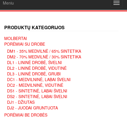
Meniu
Toggl
navig
PRODUKTŲ KATEGORIJOS
MOLBERTAI
PORĖMIAI SU DROBE
DM1 - 35% MEDVILNĖ / 65% SINTETIKA
DM2 - 70% MEDVILNĖ / 30% SINTETIKA
DL1 - LININĖ DROBĖ, ŠVELNI
DL2 - LININĖ DROBĖ, VIDUTINĖ
DL3 - LININĖ DROBĖ, GRUBI
DC1 - MEDVILNINĖ, LABAI ŠVELNI
DC2 - MEDVILNINĖ, VIDUTINĖ
DS1 - SINTETINĖ, LABAI ŠVELNI
DS2 - SINTETINĖ, LABAI ŠVELNI
DJ1 - DŽIUTAS
DJ2 - JUODAI GRUNTUOTA
PORĖMIAI BE DROBĖS