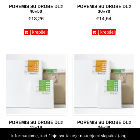
PORĖMIS SU DROBE DL2
PORĖMIS SU DROBE DL2
40×50
30×70
€
13,26
€
14,54
Į krepšelį
Į krepšelį
PORĖMIS SU DROBE DL2
PORĖMIS SU DROBE DL2
13×18
24×30
€
4,81
€
7,46
Informuojame, kad šioje svetainėje naudojami slapukai (angl.