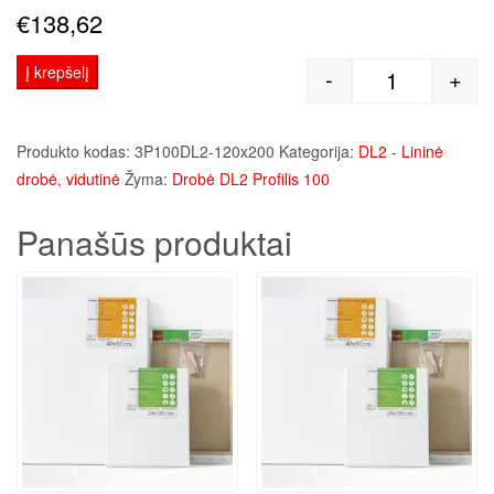
€
138,62
Į krepšelį
-
+
produkto kie
Produkto kodas:
3P100DL2-120x200
Kategorija:
DL2 - Lininė
drobė, vidutinė
Žyma:
Drobė DL2 Profilis 100
Panašūs produktai