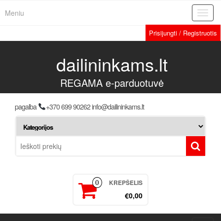
Meniu
Toggl
navig
Prisijungti / Registruotis
dailininkams.lt
REGAMA e-parduotuvė
pagalba
+370 699 90262 info@dailininkams.lt
KREPŠELIS
0
€0,00