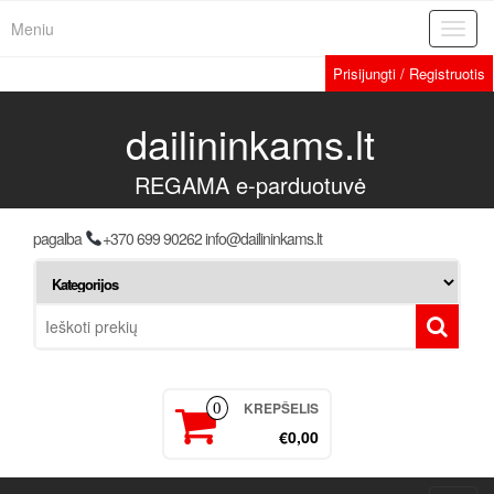
Meniu
Toggl
navig
Prisijungti / Registruotis
dailininkams.lt
REGAMA e-parduotuvė
pagalba
+370 699 90262 info@dailininkams.lt
KREPŠELIS
0
€0,00