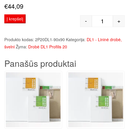
€
44,09
Į krepšelį
-
+
produkto kie
Produkto kodas:
2P20DL1-90x90
Kategorija:
DL1 - Lininė drobė,
švelni
Žyma:
Drobė DL1 Profilis 20
Panašūs produktai