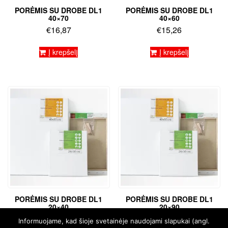
PORĖMIS SU DROBE DL1
PORĖMIS SU DROBE DL1
40×70
40×60
€
16,87
€
15,26
Į krepšelį
Į krepšelį
PORĖMIS SU DROBE DL1
PORĖMIS SU DROBE DL1
20×40
20×90
€
8,04
€
16,86
Informuojame, kad šioje svetainėje naudojami slapukai (angl.