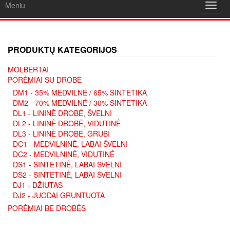
Meniu
Toggl
navig
PRODUKTŲ KATEGORIJOS
MOLBERTAI
PORĖMIAI SU DROBE
DM1 - 35% MEDVILNĖ / 65% SINTETIKA
DM2 - 70% MEDVILNĖ / 30% SINTETIKA
DL1 - LININĖ DROBĖ, ŠVELNI
DL2 - LININĖ DROBĖ, VIDUTINĖ
DL3 - LININĖ DROBĖ, GRUBI
DC1 - MEDVILNINĖ, LABAI ŠVELNI
DC2 - MEDVILNINĖ, VIDUTINĖ
DS1 - SINTETINĖ, LABAI ŠVELNI
DS2 - SINTETINĖ, LABAI ŠVELNI
DJ1 - DŽIUTAS
DJ2 - JUODAI GRUNTUOTA
PORĖMIAI BE DROBĖS