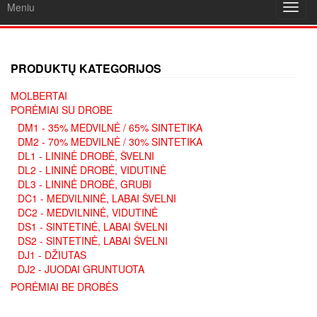
Meniu
Toggl
navig
PRODUKTŲ KATEGORIJOS
MOLBERTAI
PORĖMIAI SU DROBE
DM1 - 35% MEDVILNĖ / 65% SINTETIKA
DM2 - 70% MEDVILNĖ / 30% SINTETIKA
DL1 - LININĖ DROBĖ, ŠVELNI
DL2 - LININĖ DROBĖ, VIDUTINĖ
DL3 - LININĖ DROBĖ, GRUBI
DC1 - MEDVILNINĖ, LABAI ŠVELNI
DC2 - MEDVILNINĖ, VIDUTINĖ
DS1 - SINTETINĖ, LABAI ŠVELNI
DS2 - SINTETINĖ, LABAI ŠVELNI
DJ1 - DŽIUTAS
DJ2 - JUODAI GRUNTUOTA
PORĖMIAI BE DROBĖS