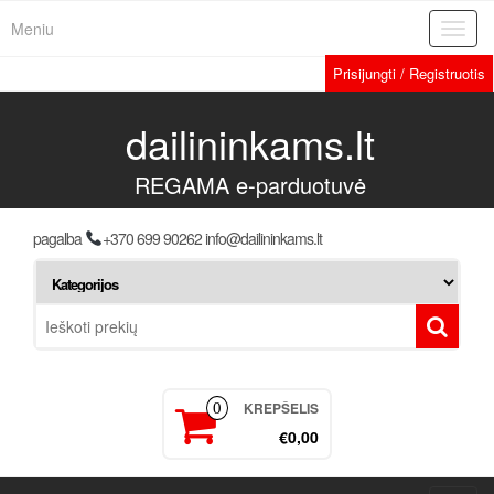
Meniu
Toggl
navig
Prisijungti / Registruotis
dailininkams.lt
REGAMA e-parduotuvė
pagalba
+370 699 90262 info@dailininkams.lt
KREPŠELIS
0
€0,00