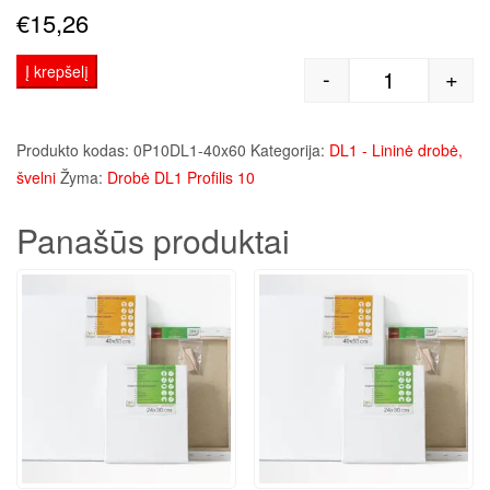
€
15,26
Į krepšelį
-
+
produkto kie
Produkto kodas:
0P10DL1-40x60
Kategorija:
DL1 - Lininė drobė,
švelni
Žyma:
Drobė DL1 Profilis 10
Panašūs produktai