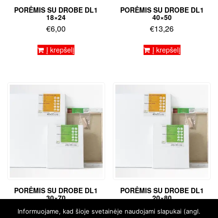
PORĖMIS SU DROBE DL1
PORĖMIS SU DROBE DL1
18×24
40×50
€
6,00
€
13,26
Į krepšelį
Į krepšelį
PORĖMIS SU DROBE DL1
PORĖMIS SU DROBE DL1
30×70
20×80
€
14,56
€
15,56
Informuojame, kad šioje svetainėje naudojami slapukai (angl.