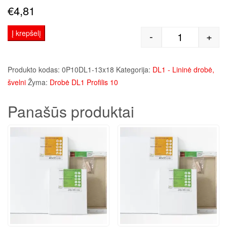
€
4,81
Į krepšelį
-
+
produkto kie
Produkto kodas:
0P10DL1-13x18
Kategorija:
DL1 - Lininė drobė,
švelni
Žyma:
Drobė DL1 Profilis 10
Panašūs produktai