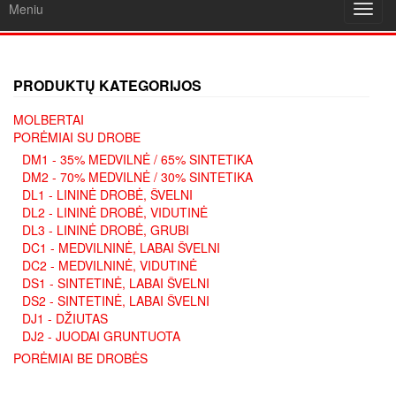
Meniu
Toggl
navig
PRODUKTŲ KATEGORIJOS
MOLBERTAI
PORĖMIAI SU DROBE
DM1 - 35% MEDVILNĖ / 65% SINTETIKA
DM2 - 70% MEDVILNĖ / 30% SINTETIKA
DL1 - LININĖ DROBĖ, ŠVELNI
DL2 - LININĖ DROBĖ, VIDUTINĖ
DL3 - LININĖ DROBĖ, GRUBI
DC1 - MEDVILNINĖ, LABAI ŠVELNI
DC2 - MEDVILNINĖ, VIDUTINĖ
DS1 - SINTETINĖ, LABAI ŠVELNI
DS2 - SINTETINĖ, LABAI ŠVELNI
DJ1 - DŽIUTAS
DJ2 - JUODAI GRUNTUOTA
PORĖMIAI BE DROBĖS