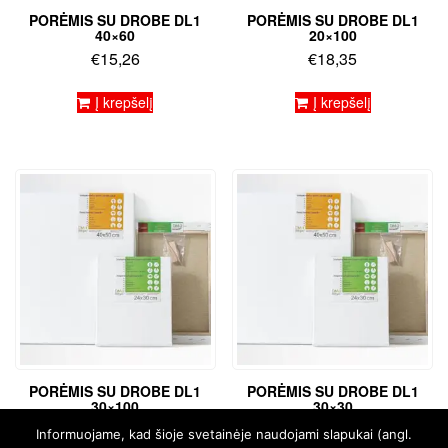
PORĖMIS SU DROBE DL1
PORĖMIS SU DROBE DL1
40×60
20×100
€
15,26
€
18,35
Į krepšelį
Į krepšelį
PORĖMIS SU DROBE DL1
PORĖMIS SU DROBE DL1
30×100
30×30
€
22,83
€
8,28
Informuojame, kad šioje svetainėje naudojami slapukai (angl.