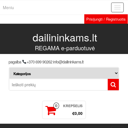
Meniu
Toggl
navig
Prisijungti / Registruotis
dailininkams.lt
REGAMA e-parduotuvė
pagalba
+370 699 90262 info@dailininkams.lt
KREPŠELIS
0
€0,00