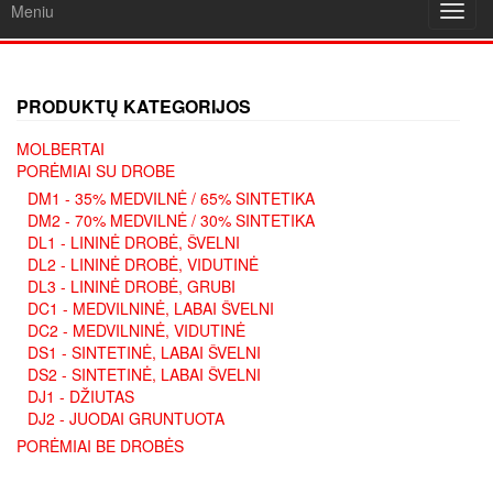
Meniu
Toggl
navig
PRODUKTŲ KATEGORIJOS
MOLBERTAI
PORĖMIAI SU DROBE
DM1 - 35% MEDVILNĖ / 65% SINTETIKA
DM2 - 70% MEDVILNĖ / 30% SINTETIKA
DL1 - LININĖ DROBĖ, ŠVELNI
DL2 - LININĖ DROBĖ, VIDUTINĖ
DL3 - LININĖ DROBĖ, GRUBI
DC1 - MEDVILNINĖ, LABAI ŠVELNI
DC2 - MEDVILNINĖ, VIDUTINĖ
DS1 - SINTETINĖ, LABAI ŠVELNI
DS2 - SINTETINĖ, LABAI ŠVELNI
DJ1 - DŽIUTAS
DJ2 - JUODAI GRUNTUOTA
PORĖMIAI BE DROBĖS