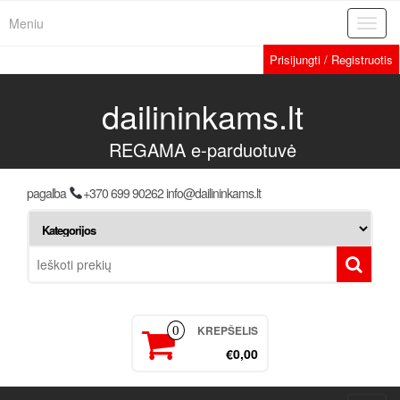
Meniu
Toggl
navig
Prisijungti / Registruotis
dailininkams.lt
REGAMA e-parduotuvė
pagalba
+370 699 90262 info@dailininkams.lt
KREPŠELIS
0
€0,00