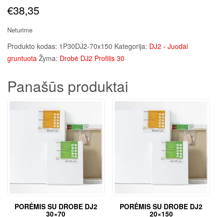
€
38,35
Neturime
Produkto kodas:
1P30DJ2-70x150
Kategorija:
DJ2 - Juodai
gruntuota
Žyma:
Drobė DJ2 Profilis 30
Panašūs produktai
PORĖMIS SU DROBE DJ2
PORĖMIS SU DROBE DJ2
30×70
20×150