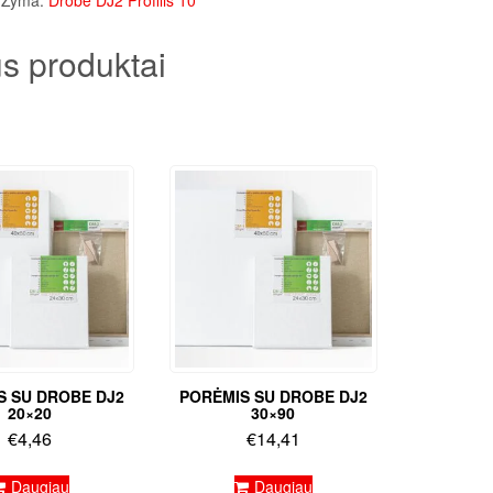
Žyma:
Drobė DJ2 Profilis 10
s produktai
S SU DROBE DJ2
PORĖMIS SU DROBE DJ2
20×20
30×90
€
4,46
€
14,41
Daugiau
Daugiau