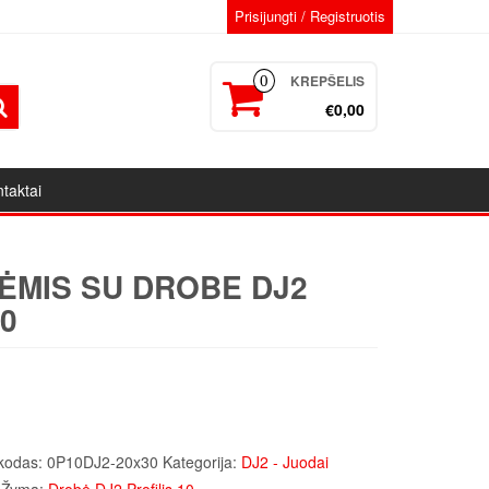
Prisijungti / Registruotis
KREPŠELIS
0
€0,00
taktai
ĖMIS SU DROBE DJ2
0
kodas:
0P10DJ2-20x30
Kategorija:
DJ2 - Juodai