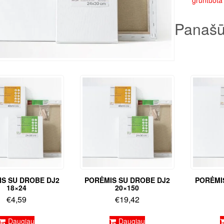
gruntuota
Panašū
S SU DROBE DJ2
PORĖMIS SU DROBE DJ2
PORĖMI
18×24
20×150
€
4,59
€
19,42
Daugiau
Daugiau