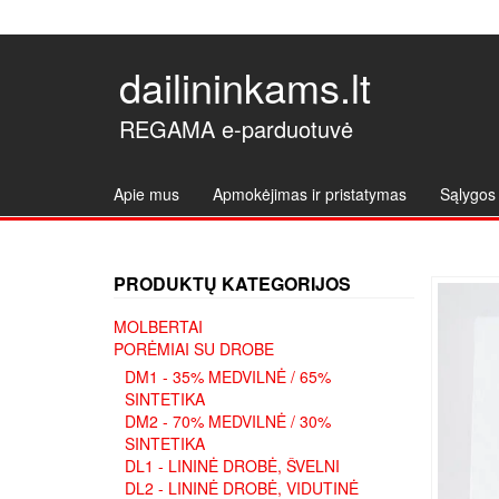
dailininkams.lt
REGAMA e-parduotuvė
Apie mus
Apmokėjimas ir pristatymas
Sąlygos 
PRODUKTŲ KATEGORIJOS
MOLBERTAI
PORĖMIAI SU DROBE
DM1 - 35% MEDVILNĖ / 65%
SINTETIKA
DM2 - 70% MEDVILNĖ / 30%
SINTETIKA
DL1 - LININĖ DROBĖ, ŠVELNI
DL2 - LININĖ DROBĖ, VIDUTINĖ