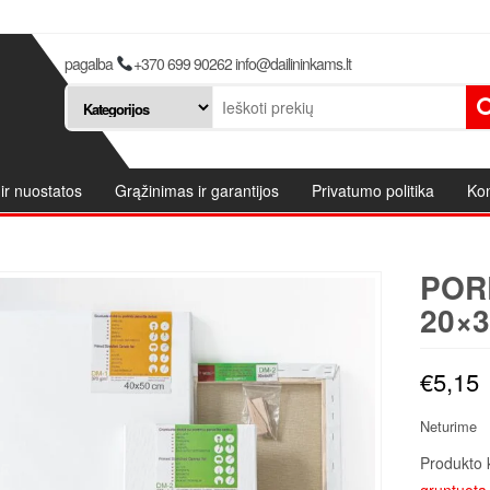
pagalba
+370 699 90262 info@dailininkams.lt
ir nuostatos
Grąžinimas ir garantijos
Privatumo politika
Kon
POR
20×3
€
5,15
Neturime
Produkto 