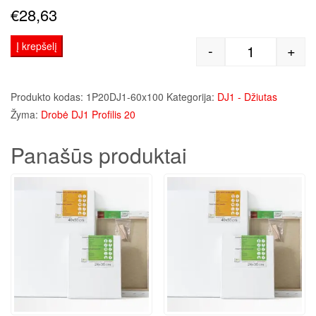
€
28,63
Į krepšelį
-
+
produkto kie
Produkto kodas:
1P20DJ1-60x100
Kategorija:
DJ1 - Džiutas
Žyma:
Drobė DJ1 Profilis 20
Panašūs produktai