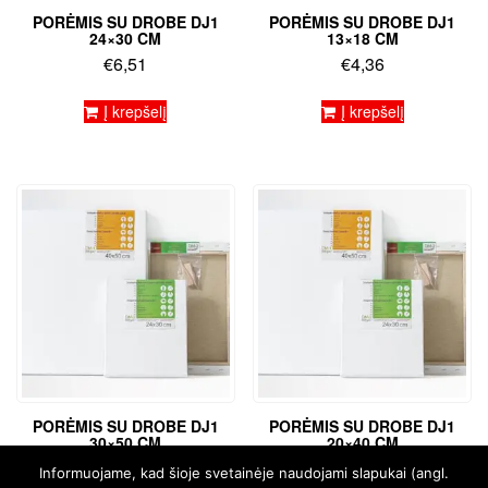
PORĖMIS SU DROBE DJ1
PORĖMIS SU DROBE DJ1
24×30 CM
13×18 CM
€
6,51
€
4,36
Į krepšelį
Į krepšelį
PORĖMIS SU DROBE DJ1
PORĖMIS SU DROBE DJ1
30×50 CM
20×40 CM
€
9,74
€
7,00
Informuojame, kad šioje svetainėje naudojami slapukai (angl.