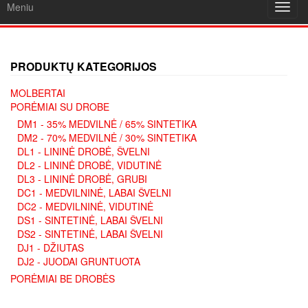
Meniu
Toggl
navig
PRODUKTŲ KATEGORIJOS
MOLBERTAI
PORĖMIAI SU DROBE
DM1 - 35% MEDVILNĖ / 65% SINTETIKA
DM2 - 70% MEDVILNĖ / 30% SINTETIKA
DL1 - LININĖ DROBĖ, ŠVELNI
DL2 - LININĖ DROBĖ, VIDUTINĖ
DL3 - LININĖ DROBĖ, GRUBI
DC1 - MEDVILNINĖ, LABAI ŠVELNI
DC2 - MEDVILNINĖ, VIDUTINĖ
DS1 - SINTETINĖ, LABAI ŠVELNI
DS2 - SINTETINĖ, LABAI ŠVELNI
DJ1 - DŽIUTAS
DJ2 - JUODAI GRUNTUOTA
PORĖMIAI BE DROBĖS