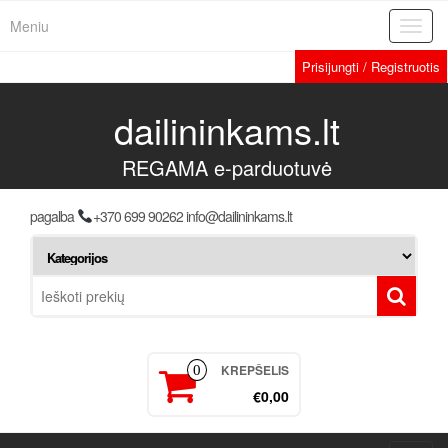
Meniu
Toggl
navig
Prisijungti / Registruotis
dailininkams.lt
REGAMA e-parduotuvė
pagalba
+370 699 90262 info@dailininkams.lt
KREPŠELIS
0
€0,00