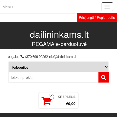
Meniu
Toggl
navig
Prisijungti / Registruotis
dailininkams.lt
REGAMA e-parduotuvė
pagalba
+370 699 90262 info@dailininkams.lt
KREPŠELIS
0
€0,00