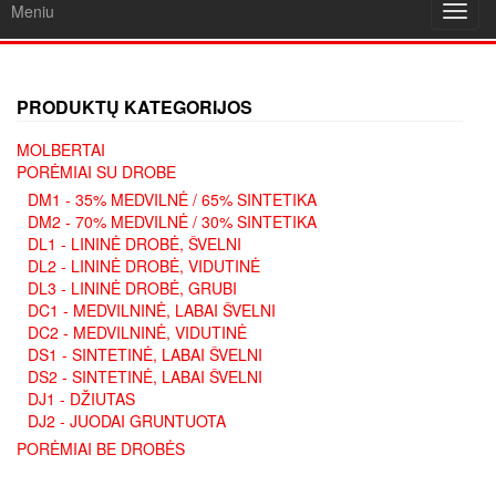
Meniu
Toggl
navig
PRODUKTŲ KATEGORIJOS
MOLBERTAI
PORĖMIAI SU DROBE
DM1 - 35% MEDVILNĖ / 65% SINTETIKA
DM2 - 70% MEDVILNĖ / 30% SINTETIKA
DL1 - LININĖ DROBĖ, ŠVELNI
DL2 - LININĖ DROBĖ, VIDUTINĖ
DL3 - LININĖ DROBĖ, GRUBI
DC1 - MEDVILNINĖ, LABAI ŠVELNI
DC2 - MEDVILNINĖ, VIDUTINĖ
DS1 - SINTETINĖ, LABAI ŠVELNI
DS2 - SINTETINĖ, LABAI ŠVELNI
DJ1 - DŽIUTAS
DJ2 - JUODAI GRUNTUOTA
PORĖMIAI BE DROBĖS