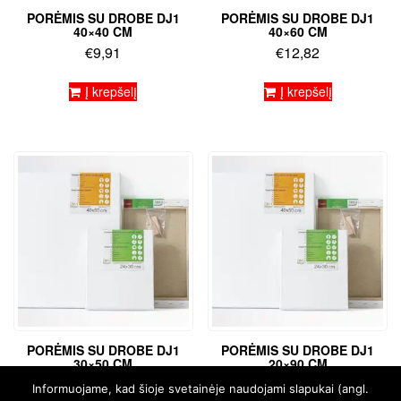
PORĖMIS SU DROBE DJ1
PORĖMIS SU DROBE DJ1
40×40 CM
40×60 CM
€
9,91
€
12,82
Į krepšelį
Į krepšelį
PORĖMIS SU DROBE DJ1
PORĖMIS SU DROBE DJ1
30×50 CM
20×90 CM
€
9,74
€
14,76
Informuojame, kad šioje svetainėje naudojami slapukai (angl.