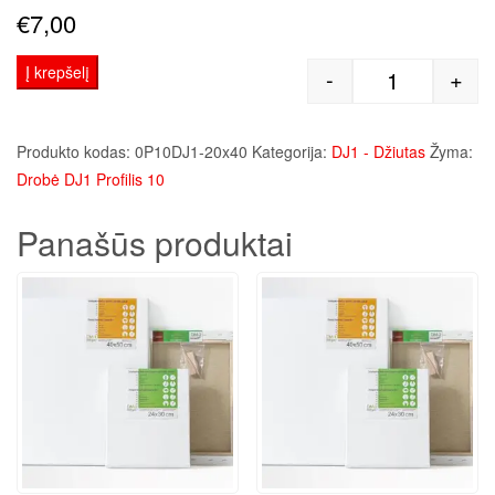
€
7,00
Į krepšelį
-
+
produkto kie
Produkto kodas:
0P10DJ1-20x40
Kategorija:
DJ1 - Džiutas
Žyma:
Drobė DJ1 Profilis 10
Panašūs produktai