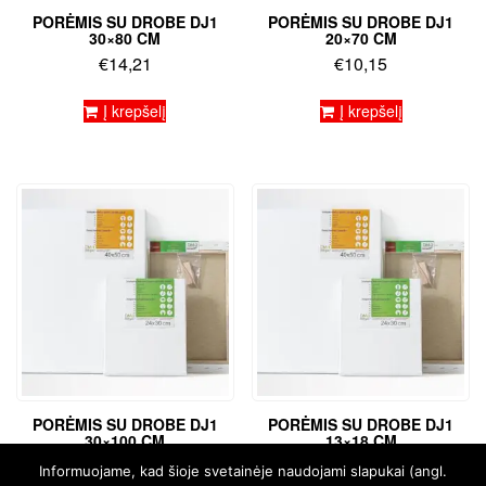
PORĖMIS SU DROBE DJ1
PORĖMIS SU DROBE DJ1
30×80 CM
20×70 CM
€
14,21
€
10,15
Į krepšelį
Į krepšelį
PORĖMIS SU DROBE DJ1
PORĖMIS SU DROBE DJ1
30×100 CM
13×18 CM
€
19,76
€
4,36
Informuojame, kad šioje svetainėje naudojami slapukai (angl.