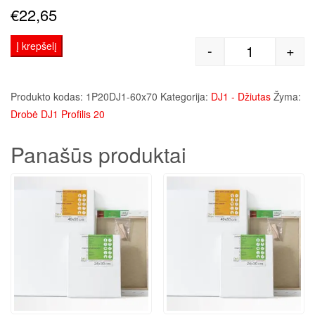
€
22,65
Į krepšelį
-
+
produkto kie
Produkto kodas:
1P20DJ1-60x70
Kategorija:
DJ1 - Džiutas
Žyma:
Drobė DJ1 Profilis 20
Panašūs produktai