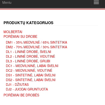
Meniu
Toggl
navig
PRODUKTŲ KATEGORIJOS
MOLBERTAI
PORĖMIAI SU DROBE
DM1 - 35% MEDVILNĖ / 65% SINTETIKA
DM2 - 70% MEDVILNĖ / 30% SINTETIKA
DL1 - LININĖ DROBĖ, ŠVELNI
DL2 - LININĖ DROBĖ, VIDUTINĖ
DL3 - LININĖ DROBĖ, GRUBI
DC1 - MEDVILNINĖ, LABAI ŠVELNI
DC2 - MEDVILNINĖ, VIDUTINĖ
DS1 - SINTETINĖ, LABAI ŠVELNI
DS2 - SINTETINĖ, LABAI ŠVELNI
DJ1 - DŽIUTAS
DJ2 - JUODAI GRUNTUOTA
PORĖMIAI BE DROBĖS