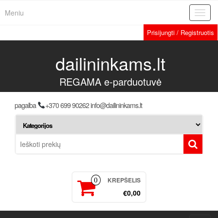
Meniu
Toggl
navig
Prisijungti / Registruotis
dailininkams.lt
REGAMA e-parduotuvė
pagalba
+370 699 90262 info@dailininkams.lt
KREPŠELIS
0
€0,00