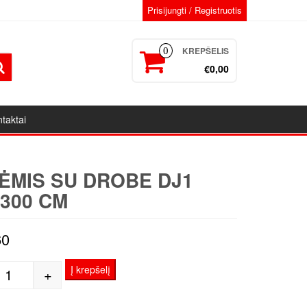
Prisijungti / Registruotis
KREPŠELIS
0
€0,00
taktai
ĖMIS SU DROBE DJ1
×300 CM
60
Į krepšelį
+
produkto kiekis: Porėmis su drobe DJ1 150x300 cm