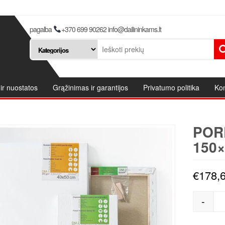
pagalba
+370 699 90262 info@dailininkams.lt
ir nuostatos
Grąžinimas ir garantijos
Privatumo politika
Kon
POR
150
€
178,
-