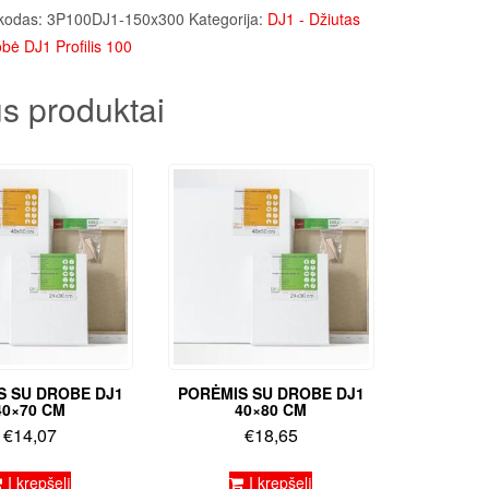
kodas:
3P100DJ1-150x300
Kategorija:
DJ1 - Džiutas
bė DJ1 Profilis 100
s produktai
S SU DROBE DJ1
PORĖMIS SU DROBE DJ1
40×70 CM
40×80 CM
€
14,07
€
18,65
Į krepšelį
Į krepšelį