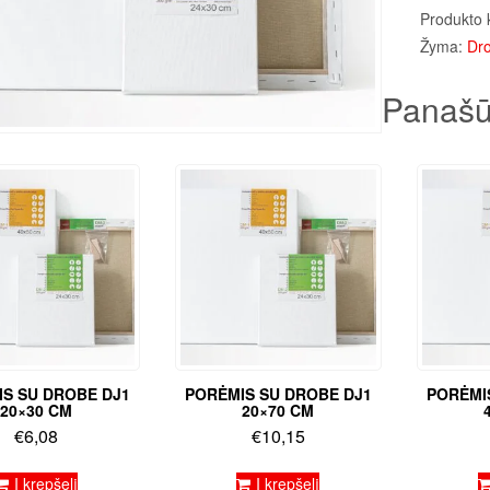
Produkto 
Žyma:
Dro
Panašū
S SU DROBE DJ1
PORĖMIS SU DROBE DJ1
PORĖMI
20×30 CM
20×70 CM
€
6,08
€
10,15
Į krepšelį
Į krepšelį