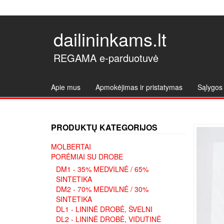
dailininkams.lt
REGAMA e-parduotuvė
Apie mus
Apmokėjimas ir pristatymas
Sąlygos 
PRODUKTŲ KATEGORIJOS
MOLBERTAI
PORĖMIAI SU DROBE
DM1 - 35% MEDVILNĖ / 65%
SINTETIKA
DM2 - 70% MEDVILNĖ / 30%
SINTETIKA
DL1 - LININĖ DROBĖ, ŠVELNI
DL2 - LININĖ DROBĖ, VIDUTINĖ