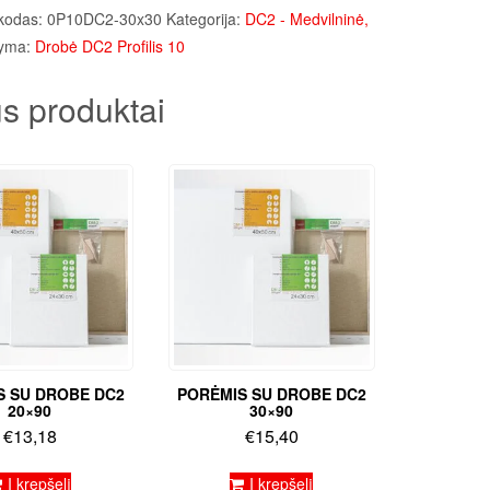
kodas:
0P10DC2-30x30
Kategorija:
DC2 - Medvilninė,
yma:
Drobė DC2 Profilis 10
s produktai
S SU DROBE DC2
PORĖMIS SU DROBE DC2
20×90
30×90
€
13,18
€
15,40
Į krepšelį
Į krepšelį