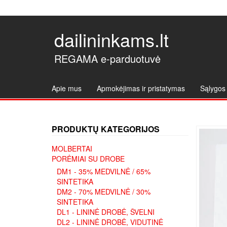
dailininkams.lt
REGAMA e-parduotuvė
Apie mus
Apmokėjimas ir pristatymas
Sąlygos 
PRODUKTŲ KATEGORIJOS
MOLBERTAI
PORĖMIAI SU DROBE
DM1 - 35% MEDVILNĖ / 65%
SINTETIKA
DM2 - 70% MEDVILNĖ / 30%
SINTETIKA
DL1 - LININĖ DROBĖ, ŠVELNI
DL2 - LININĖ DROBĖ, VIDUTINĖ