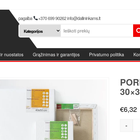
pagalba
+370 699 90262 info@dailininkams.lt
ir nuostatos
Grąžinimas ir garantijos
Privatumo politika
Kon
POR
30×3
€
6,32
-