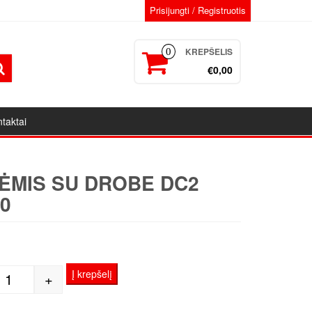
Prisijungti / Registruotis
KREPŠELIS
0
€0,00
taktai
ĖMIS SU DROBE DC2
0
Į krepšelį
+
produkto kiekis: Porėmis su drobe DC2 30x30