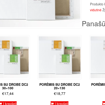
Produkto 
vidutinė
Ž
Panašū
S SU DROBE DC2
PORĖMIS SU DROBE DC2
PORĖMI
30×100
20×130
€
17,44
€
18,77
Į krepšelį
Į krepšelį