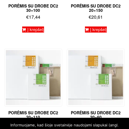
PORĖMIS SU DROBE DC2
PORĖMIS SU DROBE DC2
30×100
20×150
€
17,44
€
20,61
Į krepšelį
Į krepšelį
PORĖMIS SU DROBE DC2
PORĖMIS SU DROBE DC2
20×110
20×60
€
16,22
€
8,12
Informuojame, kad šioje svetainėje naudojami slapukai (angl.