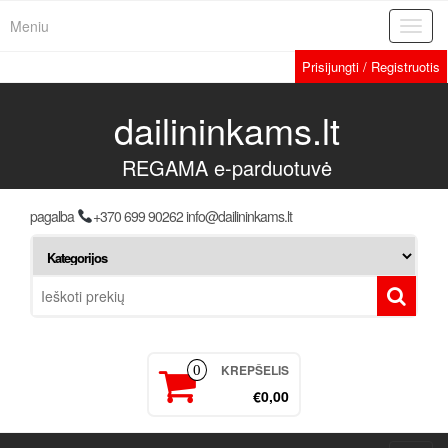
Meniu
Toggl
navig
Prisijungti / Registruotis
dailininkams.lt
REGAMA e-parduotuvė
pagalba
+370 699 90262 info@dailininkams.lt
KREPŠELIS
0
€0,00