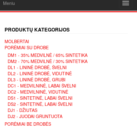
Meniu
Toggl
navig
PRODUKTŲ KATEGORIJOS
MOLBERTAI
PORĖMIAI SU DROBE
DM1 - 35% MEDVILNĖ / 65% SINTETIKA
DM2 - 70% MEDVILNĖ / 30% SINTETIKA
DL1 - LININĖ DROBĖ, ŠVELNI
DL2 - LININĖ DROBĖ, VIDUTINĖ
DL3 - LININĖ DROBĖ, GRUBI
DC1 - MEDVILNINĖ, LABAI ŠVELNI
DC2 - MEDVILNINĖ, VIDUTINĖ
DS1 - SINTETINĖ, LABAI ŠVELNI
DS2 - SINTETINĖ, LABAI ŠVELNI
DJ1 - DŽIUTAS
DJ2 - JUODAI GRUNTUOTA
PORĖMIAI BE DROBĖS