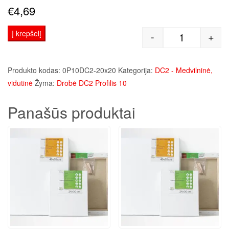
€
4,69
Į krepšelį
-
+
produkto kie
Produkto kodas:
0P10DC2-20x20
Kategorija:
DC2 - Medvilninė,
vidutinė
Žyma:
Drobė DC2 Profilis 10
Panašūs produktai