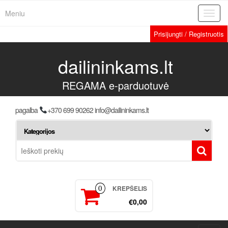
Meniu
Toggl
navig
Prisijungti / Registruotis
dailininkams.lt
REGAMA e-parduotuvė
pagalba
+370 699 90262 info@dailininkams.lt
KREPŠELIS
0
€0,00