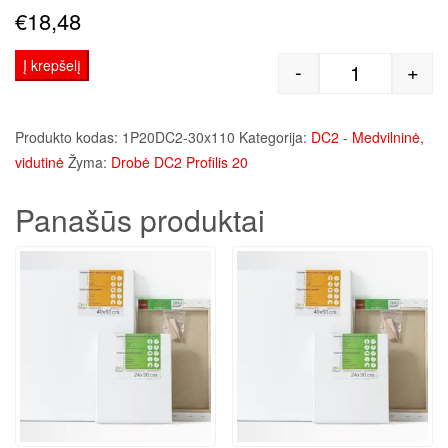
€
18,48
Į krepšelį
-
+
produkto kie
Produkto kodas:
1P20DC2-30x110
Kategorija:
DC2 - Medvilninė,
vidutinė
Žyma:
Drobė DC2 Profilis 20
Panašūs produktai