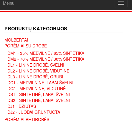
Meniu
Toggl
navig
PRODUKTŲ KATEGORIJOS
MOLBERTAI
PORĖMIAI SU DROBE
DM1 - 35% MEDVILNĖ / 65% SINTETIKA
DM2 - 70% MEDVILNĖ / 30% SINTETIKA
DL1 - LININĖ DROBĖ, ŠVELNI
DL2 - LININĖ DROBĖ, VIDUTINĖ
DL3 - LININĖ DROBĖ, GRUBI
DC1 - MEDVILNINĖ, LABAI ŠVELNI
DC2 - MEDVILNINĖ, VIDUTINĖ
DS1 - SINTETINĖ, LABAI ŠVELNI
DS2 - SINTETINĖ, LABAI ŠVELNI
DJ1 - DŽIUTAS
DJ2 - JUODAI GRUNTUOTA
PORĖMIAI BE DROBĖS