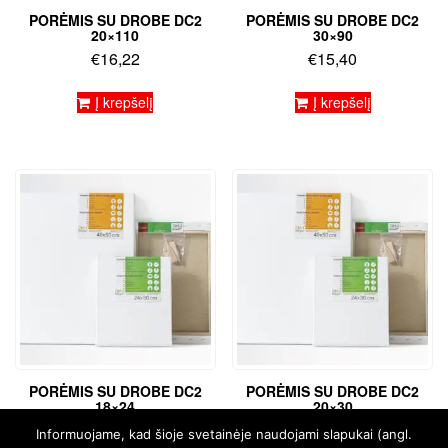
PORĖMIS SU DROBE DC2
PORĖMIS SU DROBE DC2
20×110
30×90
€
16,22
€
15,40
Į krepšelį
Į krepšelį
PORĖMIS SU DROBE DC2
PORĖMIS SU DROBE DC2
18×24
20×30
€
4,83
€
5,45
Informuojame, kad šioje svetainėje naudojami slapukai (angl.