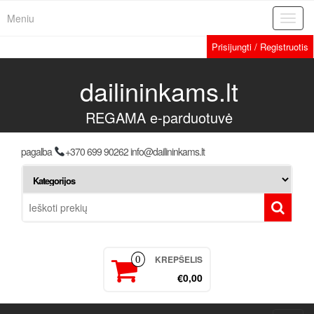
Meniu
Toggl
navig
Prisijungti / Registruotis
dailininkams.lt
REGAMA e-parduotuvė
pagalba
+370 699 90262 info@dailininkams.lt
KREPŠELIS
0
€0,00