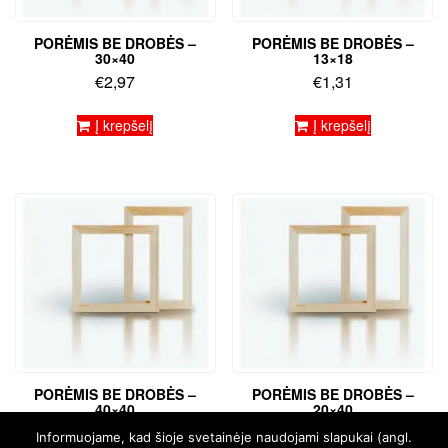
PORĖMIS BE DROBĖS –
PORĖMIS BE DROBĖS –
30×40
13×18
€
2,97
€
1,31
Į krepšelį
Į krepšelį
PORĖMIS BE DROBĖS –
PORĖMIS BE DROBĖS –
40×40
20×40
€
3,39
€
2,54
Informuojame, kad šioje svetainėje naudojami slapukai (angl.