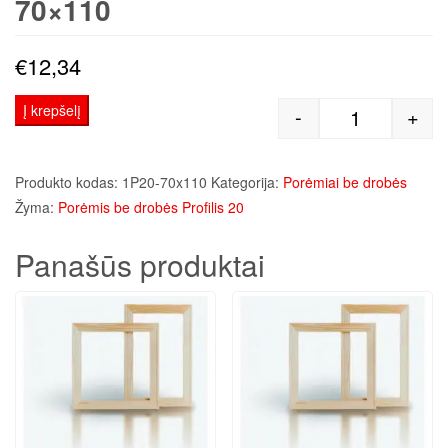
70×110
€
12,34
Į krepšelį
-
+
produkto kiek
Produkto kodas:
1P20-70x110
Kategorija:
Porėmiai be drobės
Žyma:
Porėmis be drobės Profilis 20
Panašūs produktai