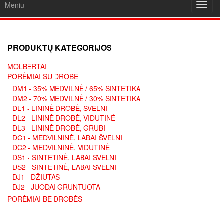
Meniu
Toggl
navig
PRODUKTŲ KATEGORIJOS
MOLBERTAI
PORĖMIAI SU DROBE
DM1 - 35% MEDVILNĖ / 65% SINTETIKA
DM2 - 70% MEDVILNĖ / 30% SINTETIKA
DL1 - LININĖ DROBĖ, ŠVELNI
DL2 - LININĖ DROBĖ, VIDUTINĖ
DL3 - LININĖ DROBĖ, GRUBI
DC1 - MEDVILNINĖ, LABAI ŠVELNI
DC2 - MEDVILNINĖ, VIDUTINĖ
DS1 - SINTETINĖ, LABAI ŠVELNI
DS2 - SINTETINĖ, LABAI ŠVELNI
DJ1 - DŽIUTAS
DJ2 - JUODAI GRUNTUOTA
PORĖMIAI BE DROBĖS