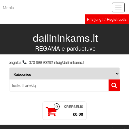
Meniu
Toggl
navig
Prisijungti / Registruotis
dailininkams.lt
REGAMA e-parduotuvė
pagalba
+370 699 90262 info@dailininkams.lt
KREPŠELIS
0
€0,00