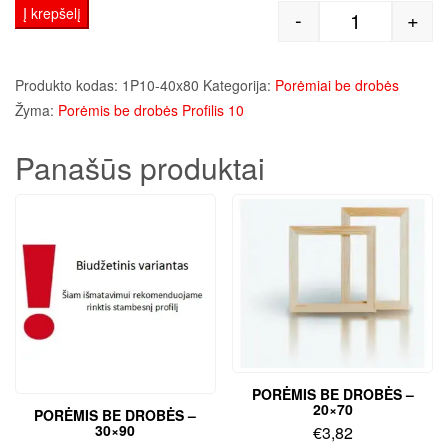
Į krepšelį
-
+
produkto kiek
Produkto kodas:
1P10-40x80
Kategorija:
Porėmiai be drobės
Žyma:
Porėmis be drobės Profilis 10
Panašūs produktai
PORĖMIS BE DROBĖS –
20×70
PORĖMIS BE DROBĖS –
30×90
€
3,82