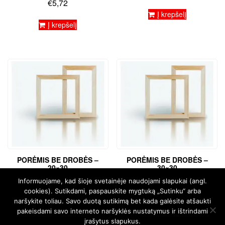
€
5,72
Į krepšelį
Į krepšelį
PORĖMIS BE DROBĖS –
PORĖMIS BE DROBĖS –
20×30
30×30
€
2,12
€
2,54
Informuojame, kad šioje svetainėje naudojami slapukai (angl.
cookies). Sutikdami, paspauskite mygtuką „Sutinku“ arba
Į krepšelį
Į krepšelį
naršykite toliau. Savo duotą sutikimą bet kada galėsite atšaukti
pakeisdami savo interneto naršyklės nustatymus ir ištrindami
įrašytus slapukus.