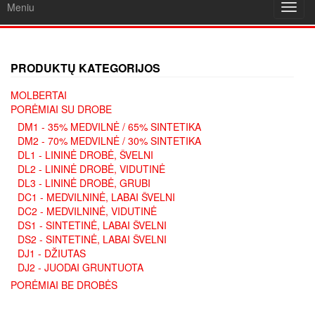
Meniu
Toggl
navig
PRODUKTŲ KATEGORIJOS
MOLBERTAI
PORĖMIAI SU DROBE
DM1 - 35% MEDVILNĖ / 65% SINTETIKA
DM2 - 70% MEDVILNĖ / 30% SINTETIKA
DL1 - LININĖ DROBĖ, ŠVELNI
DL2 - LININĖ DROBĖ, VIDUTINĖ
DL3 - LININĖ DROBĖ, GRUBI
DC1 - MEDVILNINĖ, LABAI ŠVELNI
DC2 - MEDVILNINĖ, VIDUTINĖ
DS1 - SINTETINĖ, LABAI ŠVELNI
DS2 - SINTETINĖ, LABAI ŠVELNI
DJ1 - DŽIUTAS
DJ2 - JUODAI GRUNTUOTA
PORĖMIAI BE DROBĖS