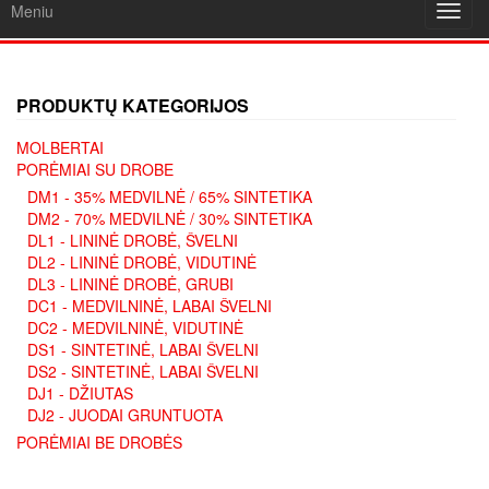
Meniu
Toggl
navig
PRODUKTŲ KATEGORIJOS
MOLBERTAI
PORĖMIAI SU DROBE
DM1 - 35% MEDVILNĖ / 65% SINTETIKA
DM2 - 70% MEDVILNĖ / 30% SINTETIKA
DL1 - LININĖ DROBĖ, ŠVELNI
DL2 - LININĖ DROBĖ, VIDUTINĖ
DL3 - LININĖ DROBĖ, GRUBI
DC1 - MEDVILNINĖ, LABAI ŠVELNI
DC2 - MEDVILNINĖ, VIDUTINĖ
DS1 - SINTETINĖ, LABAI ŠVELNI
DS2 - SINTETINĖ, LABAI ŠVELNI
DJ1 - DŽIUTAS
DJ2 - JUODAI GRUNTUOTA
PORĖMIAI BE DROBĖS