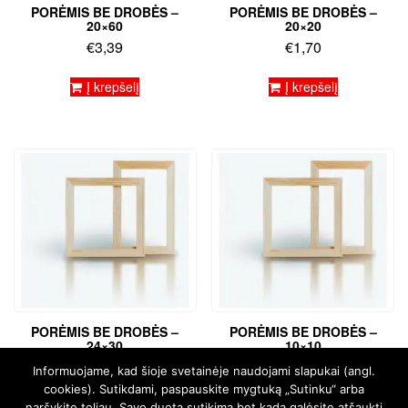
PORĖMIS BE DROBĖS –
PORĖMIS BE DROBĖS –
20×60
20×20
€
3,39
€
1,70
Į krepšelį
Į krepšelį
PORĖMIS BE DROBĖS –
PORĖMIS BE DROBĖS –
24×30
10×10
€
2,29
€
0,85
Informuojame, kad šioje svetainėje naudojami slapukai (angl.
cookies). Sutikdami, paspauskite mygtuką „Sutinku“ arba
Į krepšelį
Į krepšelį
naršykite toliau. Savo duotą sutikimą bet kada galėsite atšaukti