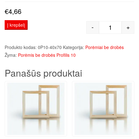
€
4,66
Į krepšelį
-
+
produkto kiek
Produkto kodas:
0P10-40x70
Kategorija:
Porėmiai be drobės
Žyma:
Porėmis be drobės Profilis 10
Panašūs produktai