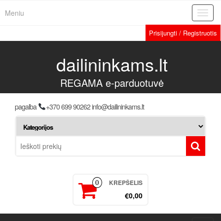
Meniu
Toggl
navig
Prisijungti / Registruotis
dailininkams.lt
REGAMA e-parduotuvė
pagalba
+370 699 90262 info@dailininkams.lt
KREPŠELIS
0
€0,00