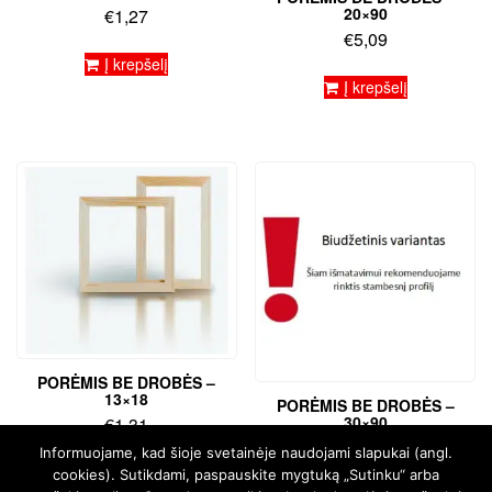
20×90
€
1,27
€
5,09
Į krepšelį
Į krepšelį
PORĖMIS BE DROBĖS –
13×18
PORĖMIS BE DROBĖS –
30×90
€
1,31
€
5,72
Informuojame, kad šioje svetainėje naudojami slapukai (angl.
Į krepšelį
cookies). Sutikdami, paspauskite mygtuką „Sutinku“ arba