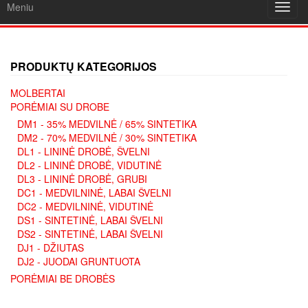
Meniu
Toggl
navig
PRODUKTŲ KATEGORIJOS
MOLBERTAI
PORĖMIAI SU DROBE
DM1 - 35% MEDVILNĖ / 65% SINTETIKA
DM2 - 70% MEDVILNĖ / 30% SINTETIKA
DL1 - LININĖ DROBĖ, ŠVELNI
DL2 - LININĖ DROBĖ, VIDUTINĖ
DL3 - LININĖ DROBĖ, GRUBI
DC1 - MEDVILNINĖ, LABAI ŠVELNI
DC2 - MEDVILNINĖ, VIDUTINĖ
DS1 - SINTETINĖ, LABAI ŠVELNI
DS2 - SINTETINĖ, LABAI ŠVELNI
DJ1 - DŽIUTAS
DJ2 - JUODAI GRUNTUOTA
PORĖMIAI BE DROBĖS