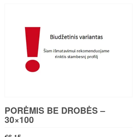
PORĖMIS BE DROBĖS –
30×100
€
6,15