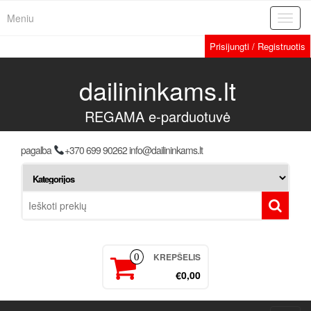
Meniu
Toggl
navig
Prisijungti / Registruotis
dailininkams.lt
REGAMA e-parduotuvė
pagalba
+370 699 90262 info@dailininkams.lt
KREPŠELIS
0
€0,00