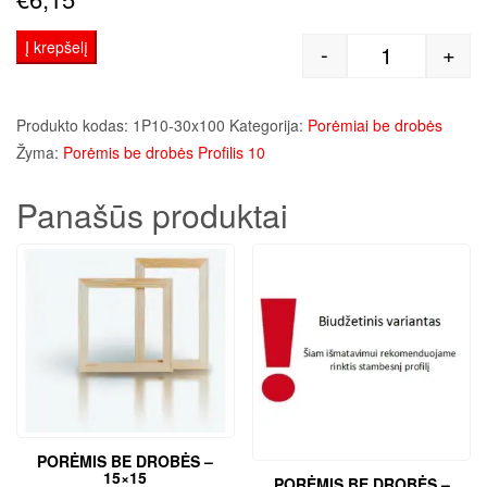
Į krepšelį
-
+
produkto kiek
Produkto kodas:
1P10-30x100
Kategorija:
Porėmiai be drobės
Žyma:
Porėmis be drobės Profilis 10
Panašūs produktai
PORĖMIS BE DROBĖS –
15×15
PORĖMIS BE DROBĖS –