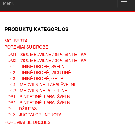
Meniu
Toggl
navig
PRODUKTŲ KATEGORIJOS
MOLBERTAI
PORĖMIAI SU DROBE
DM1 - 35% MEDVILNĖ / 65% SINTETIKA
DM2 - 70% MEDVILNĖ / 30% SINTETIKA
DL1 - LININĖ DROBĖ, ŠVELNI
DL2 - LININĖ DROBĖ, VIDUTINĖ
DL3 - LININĖ DROBĖ, GRUBI
DC1 - MEDVILNINĖ, LABAI ŠVELNI
DC2 - MEDVILNINĖ, VIDUTINĖ
DS1 - SINTETINĖ, LABAI ŠVELNI
DS2 - SINTETINĖ, LABAI ŠVELNI
DJ1 - DŽIUTAS
DJ2 - JUODAI GRUNTUOTA
PORĖMIAI BE DROBĖS