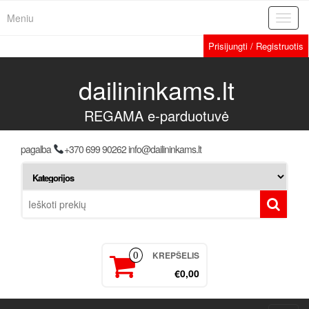
Meniu
Toggl
navig
Prisijungti / Registruotis
dailininkams.lt
REGAMA e-parduotuvė
pagalba
+370 699 90262 info@dailininkams.lt
KREPŠELIS
0
€0,00