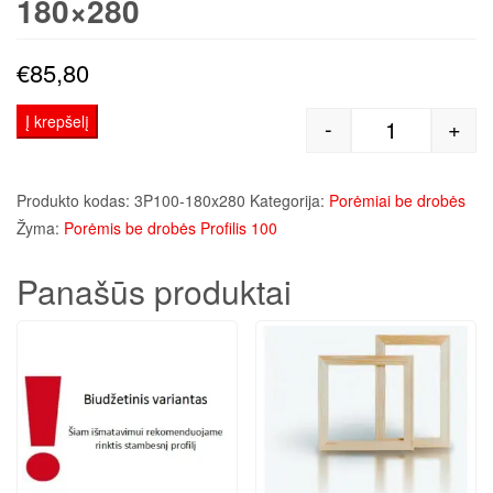
180×280
€
85,80
Į krepšelį
-
+
produkto kiek
Produkto kodas:
3P100-180x280
Kategorija:
Porėmiai be drobės
Žyma:
Porėmis be drobės Profilis 100
Panašūs produktai