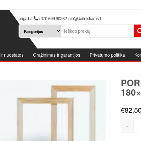
pagalba
+370 699 90262 info@dailininkams.lt
ir nuostatos
Grąžinimas ir garantijos
Privatumo politika
Kon
POR
180×
€
82,5
-