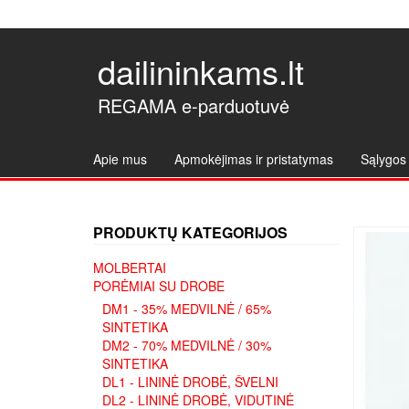
dailininkams.lt
REGAMA e-parduotuvė
Apie mus
Apmokėjimas ir pristatymas
Sąlygos 
PRODUKTŲ KATEGORIJOS
MOLBERTAI
PORĖMIAI SU DROBE
DM1 - 35% MEDVILNĖ / 65%
SINTETIKA
DM2 - 70% MEDVILNĖ / 30%
SINTETIKA
DL1 - LININĖ DROBĖ, ŠVELNI
DL2 - LININĖ DROBĖ, VIDUTINĖ