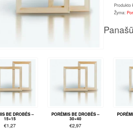
Produkto 
Žyma:
Por
Panašū
IS BE DROBĖS –
PORĖMIS BE DROBĖS –
PORĖMI
15×15
30×40
€
1,27
€
2,97