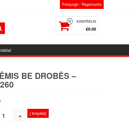
Prisijungti / Registruotis
KREPŠELIS
0
€0,00
taktai
ĖMIS BE DROBĖS –
260
0
Į krepšelį
+
produkto kiekis: Porėmis be Drobės - 180x260