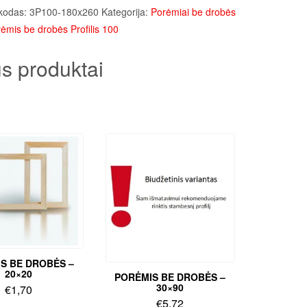
kodas:
3P100-180x260
Kategorija:
Porėmiai be drobės
ėmis be drobės Profilis 100
s produktai
S BE DROBĖS –
20×20
PORĖMIS BE DROBĖS –
30×90
€
1,70
€
5,72