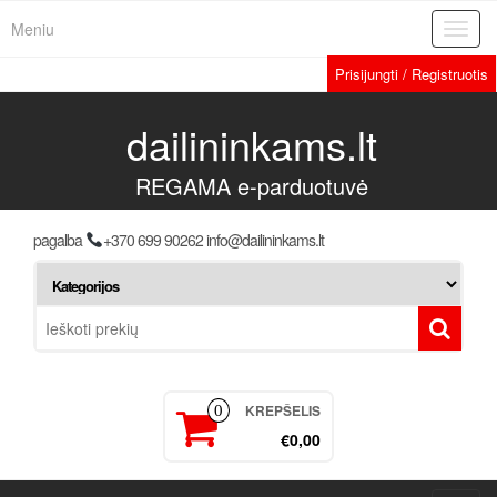
Meniu
Toggl
navig
Prisijungti / Registruotis
dailininkams.lt
REGAMA e-parduotuvė
pagalba
+370 699 90262 info@dailininkams.lt
KREPŠELIS
0
€0,00