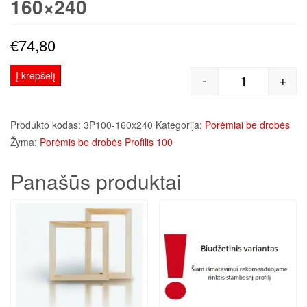
160×240
€
74,80
Į krepšelį
-
+
produkto kiek
Produkto kodas:
3P100-160x240
Kategorija:
Porėmiai be drobės
Žyma:
Porėmis be drobės Profilis 100
Panašūs produktai