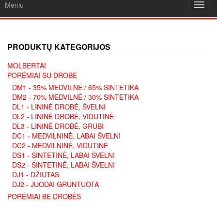
Meniu
Toggl
navig
PRODUKTŲ KATEGORIJOS
MOLBERTAI
PORĖMIAI SU DROBE
DM1 - 35% MEDVILNĖ / 65% SINTETIKA
DM2 - 70% MEDVILNĖ / 30% SINTETIKA
DL1 - LININĖ DROBĖ, ŠVELNI
DL2 - LININĖ DROBĖ, VIDUTINĖ
DL3 - LININĖ DROBĖ, GRUBI
DC1 - MEDVILNINĖ, LABAI ŠVELNI
DC2 - MEDVILNINĖ, VIDUTINĖ
DS1 - SINTETINĖ, LABAI ŠVELNI
DS2 - SINTETINĖ, LABAI ŠVELNI
DJ1 - DŽIUTAS
DJ2 - JUODAI GRUNTUOTA
PORĖMIAI BE DROBĖS