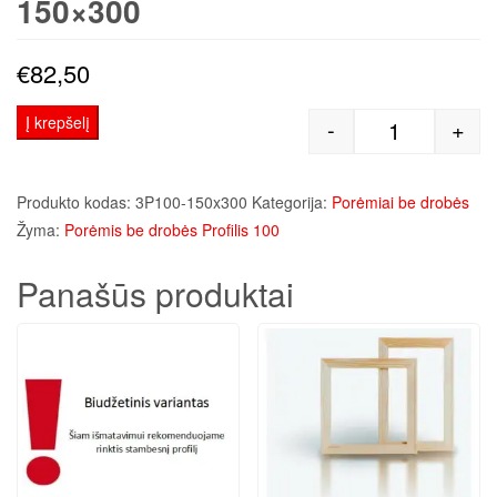
150×300
€
82,50
Į krepšelį
-
+
produkto kiek
Produkto kodas:
3P100-150x300
Kategorija:
Porėmiai be drobės
Žyma:
Porėmis be drobės Profilis 100
Panašūs produktai