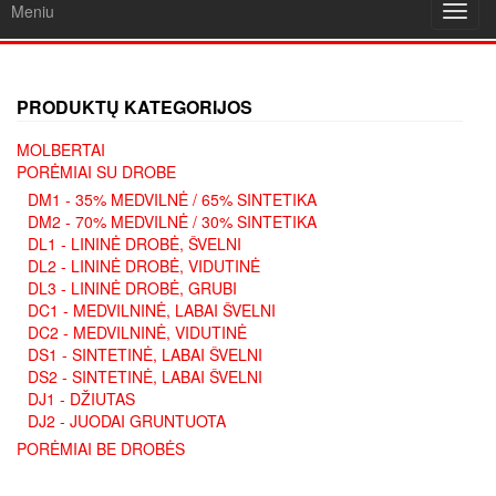
Meniu
Toggl
navig
PRODUKTŲ KATEGORIJOS
MOLBERTAI
PORĖMIAI SU DROBE
DM1 - 35% MEDVILNĖ / 65% SINTETIKA
DM2 - 70% MEDVILNĖ / 30% SINTETIKA
DL1 - LININĖ DROBĖ, ŠVELNI
DL2 - LININĖ DROBĖ, VIDUTINĖ
DL3 - LININĖ DROBĖ, GRUBI
DC1 - MEDVILNINĖ, LABAI ŠVELNI
DC2 - MEDVILNINĖ, VIDUTINĖ
DS1 - SINTETINĖ, LABAI ŠVELNI
DS2 - SINTETINĖ, LABAI ŠVELNI
DJ1 - DŽIUTAS
DJ2 - JUODAI GRUNTUOTA
PORĖMIAI BE DROBĖS