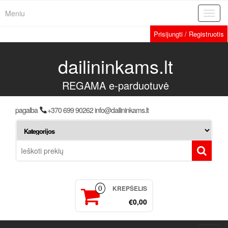
Meniu
Toggl
navig
Prisijungti / Registruotis
dailininkams.lt
REGAMA e-parduotuvė
pagalba
+370 699 90262 info@dailininkams.lt
KREPŠELIS
0
€0,00