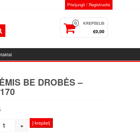
Prisijungti / Registruotis
KREPŠELIS
0
€0,00
taktai
ĖMIS BE DROBĖS –
170
5
Į krepšelį
+
produkto kiekis: Porėmis be Drobės - 150x170