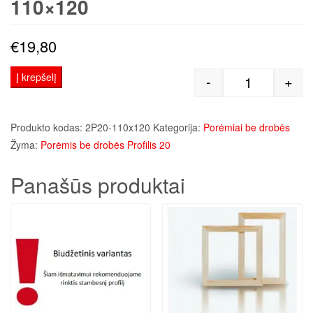
110×120
€
19,80
Į krepšelį
-
+
produkto kiek
Produkto kodas:
2P20-110x120
Kategorija:
Porėmiai be drobės
Žyma:
Porėmis be drobės Profilis 20
Panašūs produktai