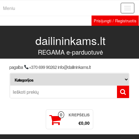
Meniu
Toggl
navig
Prisijungti / Registruotis
dailininkams.lt
REGAMA e-parduotuvė
pagalba
+370 699 90262 info@dailininkams.lt
KREPŠELIS
0
€0,00