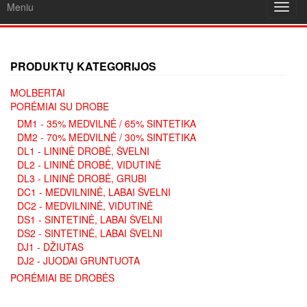
Meniu
Toggl
navig
PRODUKTŲ KATEGORIJOS
MOLBERTAI
PORĖMIAI SU DROBE
DM1 - 35% MEDVILNĖ / 65% SINTETIKA
DM2 - 70% MEDVILNĖ / 30% SINTETIKA
DL1 - LININĖ DROBĖ, ŠVELNI
DL2 - LININĖ DROBĖ, VIDUTINĖ
DL3 - LININĖ DROBĖ, GRUBI
DC1 - MEDVILNINĖ, LABAI ŠVELNI
DC2 - MEDVILNINĖ, VIDUTINĖ
DS1 - SINTETINĖ, LABAI ŠVELNI
DS2 - SINTETINĖ, LABAI ŠVELNI
DJ1 - DŽIUTAS
DJ2 - JUODAI GRUNTUOTA
PORĖMIAI BE DROBĖS