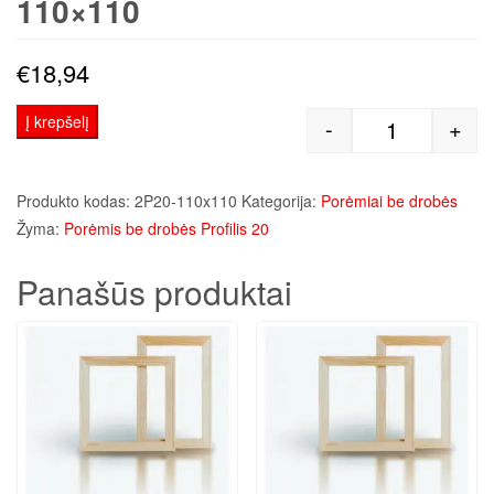
110×110
€
18,94
Į krepšelį
-
+
produkto kiek
Produkto kodas:
2P20-110x110
Kategorija:
Porėmiai be drobės
Žyma:
Porėmis be drobės Profilis 20
Panašūs produktai