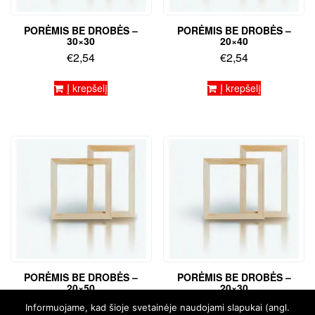
PORĖMIS BE DROBĖS –
PORĖMIS BE DROBĖS –
30×30
20×40
€
2,54
€
2,54
Į krepšelį
Į krepšelį
PORĖMIS BE DROBĖS –
PORĖMIS BE DROBĖS –
20×50
20×30
€
2,97
€
2,12
Informuojame, kad šioje svetainėje naudojami slapukai (angl.