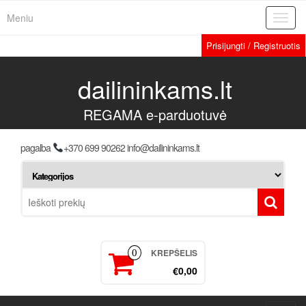
Meniu
Toggl
navig
Prisijungti / Registruotis
dailininkams.lt
REGAMA e-parduotuvė
pagalba
+370 699 90262 info@dailininkams.lt
KREPŠELIS
0
€0,00