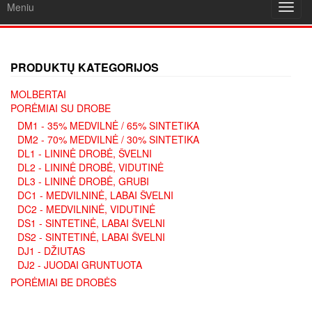
Meniu
Toggl
navig
PRODUKTŲ KATEGORIJOS
MOLBERTAI
PORĖMIAI SU DROBE
DM1 - 35% MEDVILNĖ / 65% SINTETIKA
DM2 - 70% MEDVILNĖ / 30% SINTETIKA
DL1 - LININĖ DROBĖ, ŠVELNI
DL2 - LININĖ DROBĖ, VIDUTINĖ
DL3 - LININĖ DROBĖ, GRUBI
DC1 - MEDVILNINĖ, LABAI ŠVELNI
DC2 - MEDVILNINĖ, VIDUTINĖ
DS1 - SINTETINĖ, LABAI ŠVELNI
DS2 - SINTETINĖ, LABAI ŠVELNI
DJ1 - DŽIUTAS
DJ2 - JUODAI GRUNTUOTA
PORĖMIAI BE DROBĖS