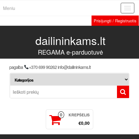
Meniu
Toggl
navig
Prisijungti / Registruotis
dailininkams.lt
REGAMA e-parduotuvė
pagalba
+370 699 90262 info@dailininkams.lt
KREPŠELIS
0
€0,00