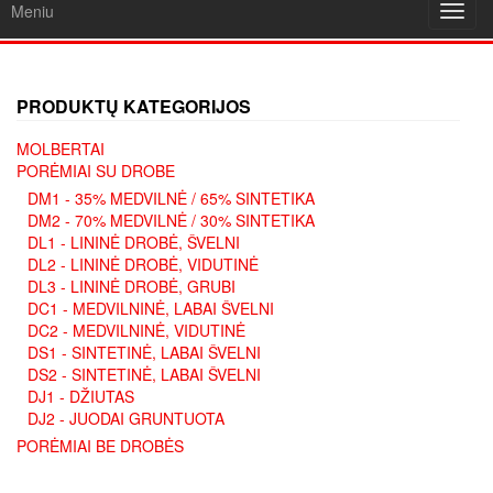
Meniu
Toggl
navig
PRODUKTŲ KATEGORIJOS
MOLBERTAI
PORĖMIAI SU DROBE
DM1 - 35% MEDVILNĖ / 65% SINTETIKA
DM2 - 70% MEDVILNĖ / 30% SINTETIKA
DL1 - LININĖ DROBĖ, ŠVELNI
DL2 - LININĖ DROBĖ, VIDUTINĖ
DL3 - LININĖ DROBĖ, GRUBI
DC1 - MEDVILNINĖ, LABAI ŠVELNI
DC2 - MEDVILNINĖ, VIDUTINĖ
DS1 - SINTETINĖ, LABAI ŠVELNI
DS2 - SINTETINĖ, LABAI ŠVELNI
DJ1 - DŽIUTAS
DJ2 - JUODAI GRUNTUOTA
PORĖMIAI BE DROBĖS