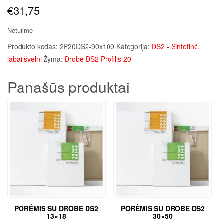
€
31,75
Neturime
Produkto kodas:
2P20DS2-90x100
Kategorija:
DS2 - Sintetinė,
labai švelni
Žyma:
Drobė DS2 Profilis 20
Panašūs produktai
PORĖMIS SU DROBE DS2
PORĖMIS SU DROBE DS2
13×18
30×50