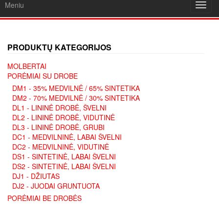
Meniu
Toggl
navig
PRODUKTŲ KATEGORIJOS
MOLBERTAI
PORĖMIAI SU DROBE
DM1 - 35% MEDVILNĖ / 65% SINTETIKA
DM2 - 70% MEDVILNĖ / 30% SINTETIKA
DL1 - LININĖ DROBĖ, ŠVELNI
DL2 - LININĖ DROBĖ, VIDUTINĖ
DL3 - LININĖ DROBĖ, GRUBI
DC1 - MEDVILNINĖ, LABAI ŠVELNI
DC2 - MEDVILNINĖ, VIDUTINĖ
DS1 - SINTETINĖ, LABAI ŠVELNI
DS2 - SINTETINĖ, LABAI ŠVELNI
DJ1 - DŽIUTAS
DJ2 - JUODAI GRUNTUOTA
PORĖMIAI BE DROBĖS