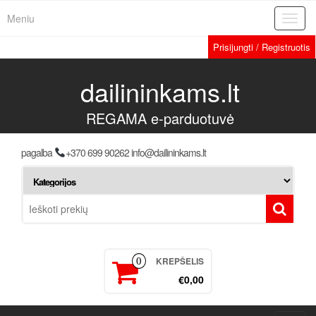
Meniu
Toggl
navig
Prisijungti / Registruotis
dailininkams.lt
REGAMA e-parduotuvė
pagalba
+370 699 90262 info@dailininkams.lt
KREPŠELIS
0
€0,00