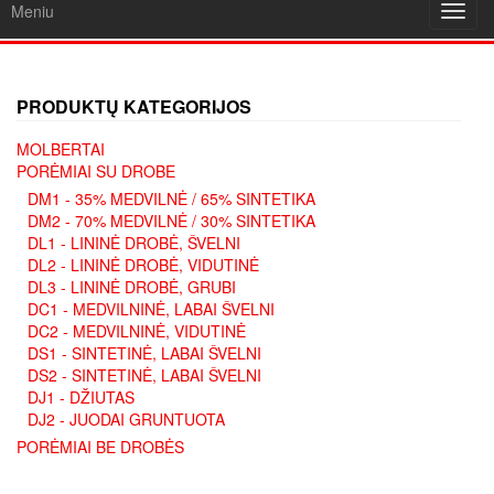
Meniu
Toggl
navig
PRODUKTŲ KATEGORIJOS
MOLBERTAI
PORĖMIAI SU DROBE
DM1 - 35% MEDVILNĖ / 65% SINTETIKA
DM2 - 70% MEDVILNĖ / 30% SINTETIKA
DL1 - LININĖ DROBĖ, ŠVELNI
DL2 - LININĖ DROBĖ, VIDUTINĖ
DL3 - LININĖ DROBĖ, GRUBI
DC1 - MEDVILNINĖ, LABAI ŠVELNI
DC2 - MEDVILNINĖ, VIDUTINĖ
DS1 - SINTETINĖ, LABAI ŠVELNI
DS2 - SINTETINĖ, LABAI ŠVELNI
DJ1 - DŽIUTAS
DJ2 - JUODAI GRUNTUOTA
PORĖMIAI BE DROBĖS