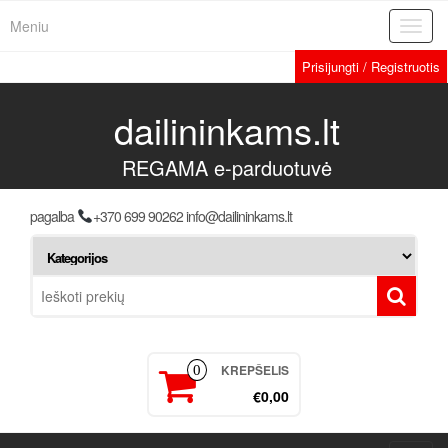
Meniu
Toggl
navig
Prisijungti / Registruotis
dailininkams.lt
REGAMA e-parduotuvė
pagalba
+370 699 90262 info@dailininkams.lt
KREPŠELIS
0
€0,00