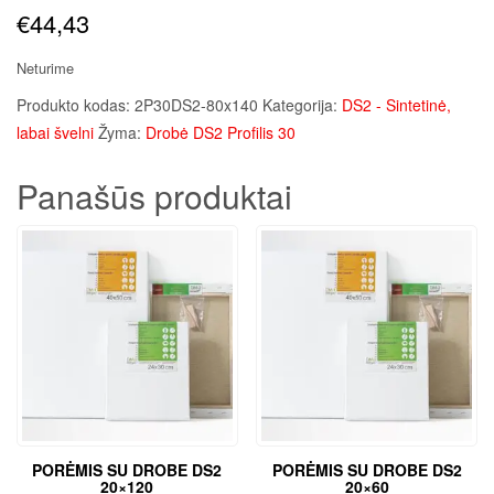
€
44,43
Neturime
Produkto kodas:
2P30DS2-80x140
Kategorija:
DS2 - Sintetinė,
labai švelni
Žyma:
Drobė DS2 Profilis 30
Panašūs produktai
PORĖMIS SU DROBE DS2
PORĖMIS SU DROBE DS2
20×120
20×60