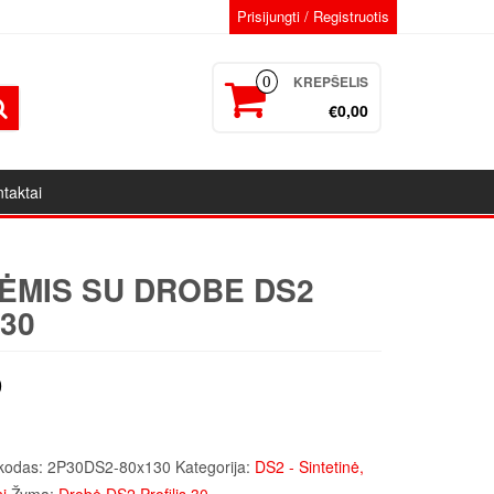
Prisijungti / Registruotis
KREPŠELIS
0
€0,00
taktai
ĖMIS SU DROBE DS2
30
9
kodas:
2P30DS2-80x130
Kategorija:
DS2 - Sintetinė,