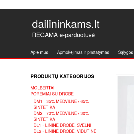
dailininkams.lt
REGAMA e-parduotuvė
Apie mus
Apmokėjimas ir pristatymas
Sąlygos 
PRODUKTŲ KATEGORIJOS
MOLBERTAI
PORĖMIAI SU DROBE
DM1 - 35% MEDVILNĖ / 65%
SINTETIKA
DM2 - 70% MEDVILNĖ / 30%
SINTETIKA
DL1 - LININĖ DROBĖ, ŠVELNI
DL2 - LININĖ DROBĖ, VIDUTINĖ