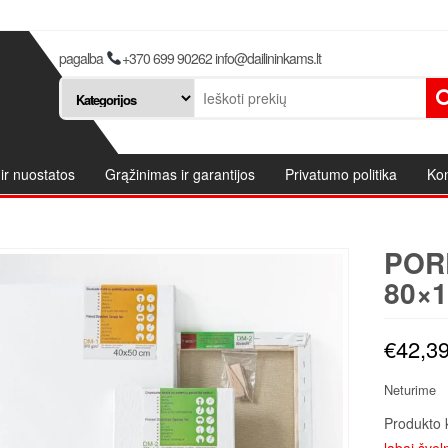
pagalba
+370 699 90262 info@dailininkams.lt
ir nuostatos
Grąžinimas ir garantijos
Privatumo politika
Kon
POR
80×1
€
42,3
Neturime
Produkto 