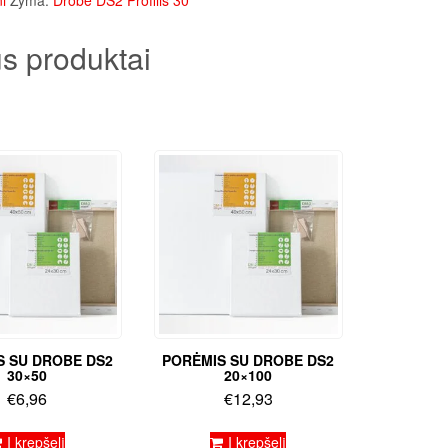
i
Žyma:
Drobė DS2 Profilis 30
s produktai
S SU DROBE DS2
PORĖMIS SU DROBE DS2
30×50
20×100
€
6,96
€
12,93
Į krepšelį
Į krepšelį