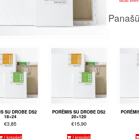
labai šveln
Panašū
S SU DROBE DS2
PORĖMIS SU DROBE DS2
PORĖMI
18×24
20×120
€
3,85
€
15,90
Į krepšelį
Į krepšelį