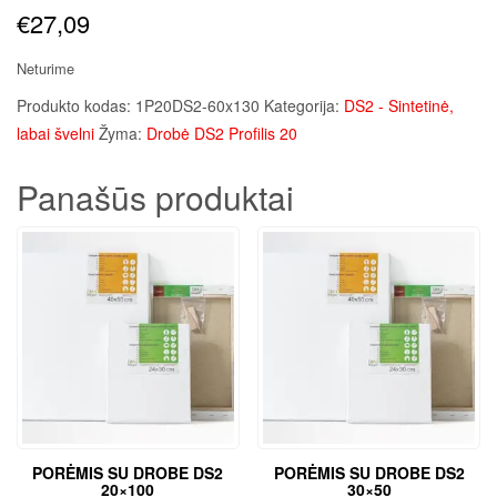
€
27,09
Neturime
Produkto kodas:
1P20DS2-60x130
Kategorija:
DS2 - Sintetinė,
labai švelni
Žyma:
Drobė DS2 Profilis 20
Panašūs produktai
PORĖMIS SU DROBE DS2
PORĖMIS SU DROBE DS2
20×100
30×50