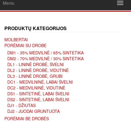
Meniu
Toggl
navig
PRODUKTŲ KATEGORIJOS
MOLBERTAI
PORĖMIAI SU DROBE
DM1 - 35% MEDVILNĖ / 65% SINTETIKA
DM2 - 70% MEDVILNĖ / 30% SINTETIKA
DL1 - LININĖ DROBĖ, ŠVELNI
DL2 - LININĖ DROBĖ, VIDUTINĖ
DL3 - LININĖ DROBĖ, GRUBI
DC1 - MEDVILNINĖ, LABAI ŠVELNI
DC2 - MEDVILNINĖ, VIDUTINĖ
DS1 - SINTETINĖ, LABAI ŠVELNI
DS2 - SINTETINĖ, LABAI ŠVELNI
DJ1 - DŽIUTAS
DJ2 - JUODAI GRUNTUOTA
PORĖMIAI BE DROBĖS