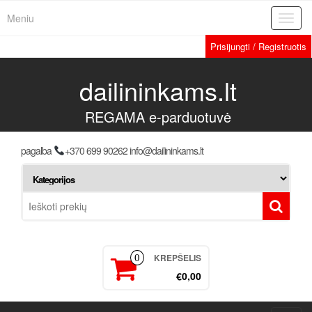
Meniu
Toggl
navig
Prisijungti / Registruotis
dailininkams.lt
REGAMA e-parduotuvė
pagalba
+370 699 90262 info@dailininkams.lt
KREPŠELIS
0
€0,00