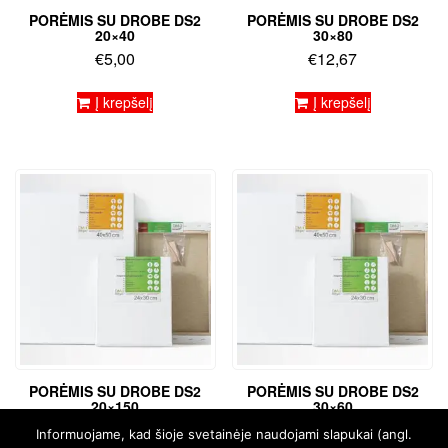
PORĖMIS SU DROBE DS2
PORĖMIS SU DROBE DS2
20×40
30×80
€
5,00
€
12,67
Į krepšelį
Į krepšelį
PORĖMIS SU DROBE DS2
PORĖMIS SU DROBE DS2
20×150
30×60
€
19,10
€
7,71
Informuojame, kad šioje svetainėje naudojami slapukai (angl.