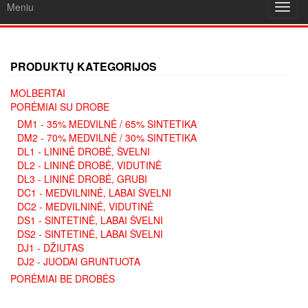
Meniu
Toggl
navig
PRODUKTŲ KATEGORIJOS
MOLBERTAI
PORĖMIAI SU DROBE
DM1 - 35% MEDVILNĖ / 65% SINTETIKA
DM2 - 70% MEDVILNĖ / 30% SINTETIKA
DL1 - LININĖ DROBĖ, ŠVELNI
DL2 - LININĖ DROBĖ, VIDUTINĖ
DL3 - LININĖ DROBĖ, GRUBI
DC1 - MEDVILNINĖ, LABAI ŠVELNI
DC2 - MEDVILNINĖ, VIDUTINĖ
DS1 - SINTETINĖ, LABAI ŠVELNI
DS2 - SINTETINĖ, LABAI ŠVELNI
DJ1 - DŽIUTAS
DJ2 - JUODAI GRUNTUOTA
PORĖMIAI BE DROBĖS