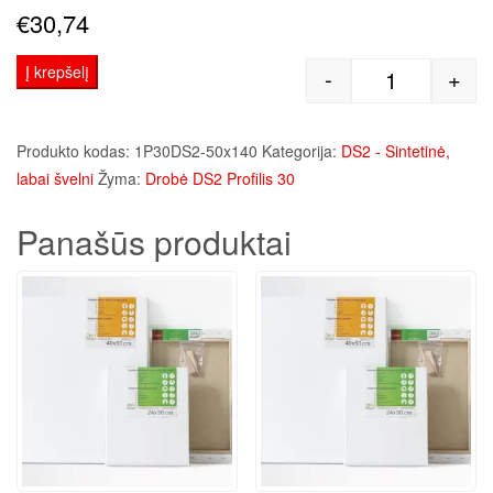
€
30,74
Į krepšelį
-
+
produkto kie
Produkto kodas:
1P30DS2-50x140
Kategorija:
DS2 - Sintetinė,
labai švelni
Žyma:
Drobė DS2 Profilis 30
Panašūs produktai