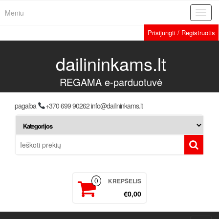
Meniu
Toggl
navig
Prisijungti / Registruotis
dailininkams.lt
REGAMA e-parduotuvė
pagalba
+370 699 90262 info@dailininkams.lt
KREPŠELIS
0
€0,00