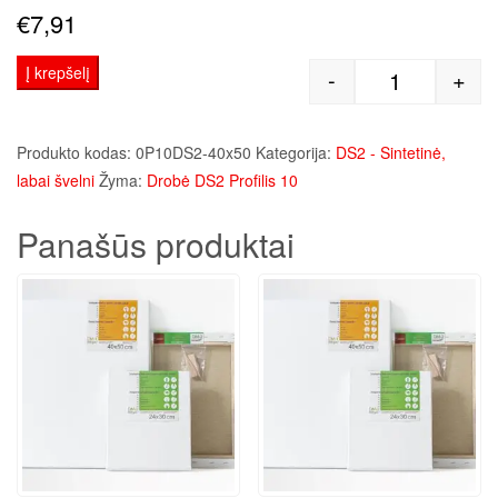
€
7,91
Į krepšelį
-
+
produkto kie
Produkto kodas:
0P10DS2-40x50
Kategorija:
DS2 - Sintetinė,
labai švelni
Žyma:
Drobė DS2 Profilis 10
Panašūs produktai