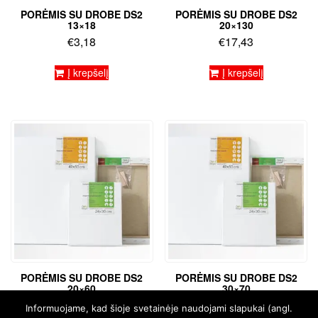
PORĖMIS SU DROBE DS2
PORĖMIS SU DROBE DS2
13×18
20×130
€
3,18
€
17,43
Į krepšelį
Į krepšelį
PORĖMIS SU DROBE DS2
PORĖMIS SU DROBE DS2
20×60
30×70
€
6,67
€
8,94
Informuojame, kad šioje svetainėje naudojami slapukai (angl.