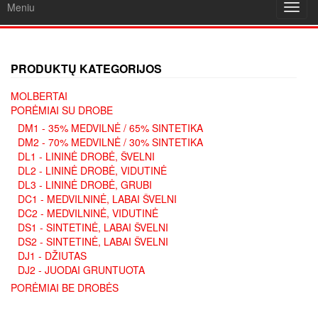
Meniu
Toggl
navig
PRODUKTŲ KATEGORIJOS
MOLBERTAI
PORĖMIAI SU DROBE
DM1 - 35% MEDVILNĖ / 65% SINTETIKA
DM2 - 70% MEDVILNĖ / 30% SINTETIKA
DL1 - LININĖ DROBĖ, ŠVELNI
DL2 - LININĖ DROBĖ, VIDUTINĖ
DL3 - LININĖ DROBĖ, GRUBI
DC1 - MEDVILNINĖ, LABAI ŠVELNI
DC2 - MEDVILNINĖ, VIDUTINĖ
DS1 - SINTETINĖ, LABAI ŠVELNI
DS2 - SINTETINĖ, LABAI ŠVELNI
DJ1 - DŽIUTAS
DJ2 - JUODAI GRUNTUOTA
PORĖMIAI BE DROBĖS