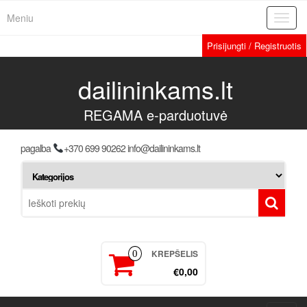
Meniu
Toggl
navig
Prisijungti / Registruotis
dailininkams.lt
REGAMA e-parduotuvė
pagalba
+370 699 90262 info@dailininkams.lt
KREPŠELIS
0
€0,00