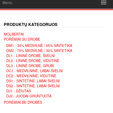
Meniu
Toggl
navig
PRODUKTŲ KATEGORIJOS
MOLBERTAI
PORĖMIAI SU DROBE
DM1 - 35% MEDVILNĖ / 65% SINTETIKA
DM2 - 70% MEDVILNĖ / 30% SINTETIKA
DL1 - LININĖ DROBĖ, ŠVELNI
DL2 - LININĖ DROBĖ, VIDUTINĖ
DL3 - LININĖ DROBĖ, GRUBI
DC1 - MEDVILNINĖ, LABAI ŠVELNI
DC2 - MEDVILNINĖ, VIDUTINĖ
DS1 - SINTETINĖ, LABAI ŠVELNI
DS2 - SINTETINĖ, LABAI ŠVELNI
DJ1 - DŽIUTAS
DJ2 - JUODAI GRUNTUOTA
PORĖMIAI BE DROBĖS