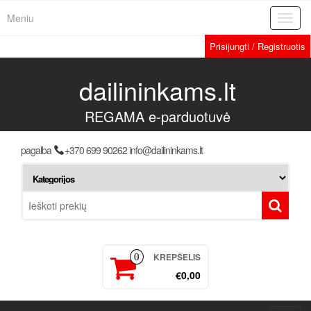
Meniu
Toggl
navig
Prisijungti / Registruotis
dailininkams.lt
REGAMA e-parduotuvė
pagalba
+370 699 90262 info@dailininkams.lt
KREPŠELIS
0
€0,00