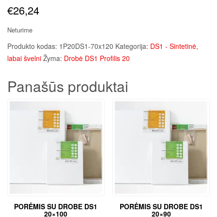
€
26,24
Neturime
Produkto kodas:
1P20DS1-70x120
Kategorija:
DS1 - Sintetinė,
labai švelni
Žyma:
Drobė DS1 Profilis 20
Panašūs produktai
PORĖMIS SU DROBE DS1
PORĖMIS SU DROBE DS1
20×100
20×90