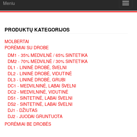
Meniu
Toggl
navig
PRODUKTŲ KATEGORIJOS
MOLBERTAI
PORĖMIAI SU DROBE
DM1 - 35% MEDVILNĖ / 65% SINTETIKA
DM2 - 70% MEDVILNĖ / 30% SINTETIKA
DL1 - LININĖ DROBĖ, ŠVELNI
DL2 - LININĖ DROBĖ, VIDUTINĖ
DL3 - LININĖ DROBĖ, GRUBI
DC1 - MEDVILNINĖ, LABAI ŠVELNI
DC2 - MEDVILNINĖ, VIDUTINĖ
DS1 - SINTETINĖ, LABAI ŠVELNI
DS2 - SINTETINĖ, LABAI ŠVELNI
DJ1 - DŽIUTAS
DJ2 - JUODAI GRUNTUOTA
PORĖMIAI BE DROBĖS