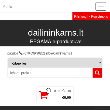
Meniu
Toggl
navig
Prisijungti / Registruotis
dailininkams.lt
REGAMA e-parduotuvė
pagalba
+370 699 90262 info@dailininkams.lt
KREPŠELIS
0
€0,00