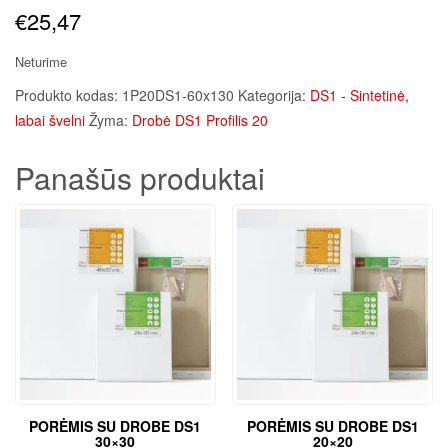
€
25,47
Neturime
Produkto kodas:
1P20DS1-60x130
Kategorija:
DS1 - Sintetinė,
labai švelni
Žyma:
Drobė DS1 Profilis 20
Panašūs produktai
PORĖMIS SU DROBE DS1
PORĖMIS SU DROBE DS1
30×30
20×20