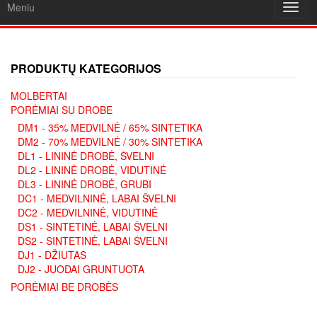
Meniu
Toggl
navig
PRODUKTŲ KATEGORIJOS
MOLBERTAI
PORĖMIAI SU DROBE
DM1 - 35% MEDVILNĖ / 65% SINTETIKA
DM2 - 70% MEDVILNĖ / 30% SINTETIKA
DL1 - LININĖ DROBĖ, ŠVELNI
DL2 - LININĖ DROBĖ, VIDUTINĖ
DL3 - LININĖ DROBĖ, GRUBI
DC1 - MEDVILNINĖ, LABAI ŠVELNI
DC2 - MEDVILNINĖ, VIDUTINĖ
DS1 - SINTETINĖ, LABAI ŠVELNI
DS2 - SINTETINĖ, LABAI ŠVELNI
DJ1 - DŽIUTAS
DJ2 - JUODAI GRUNTUOTA
PORĖMIAI BE DROBĖS