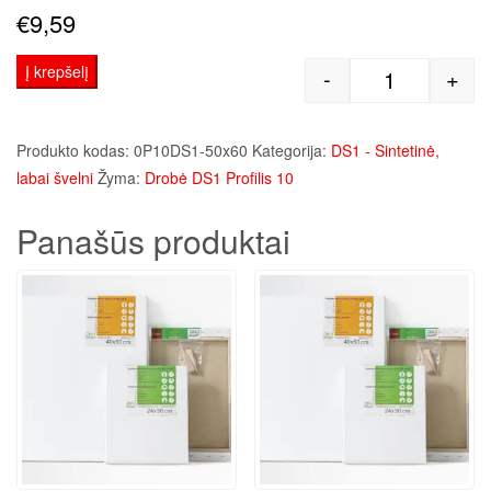
€
9,59
Į krepšelį
-
+
produkto kie
Produkto kodas:
0P10DS1-50x60
Kategorija:
DS1 - Sintetinė,
labai švelni
Žyma:
Drobė DS1 Profilis 10
Panašūs produktai