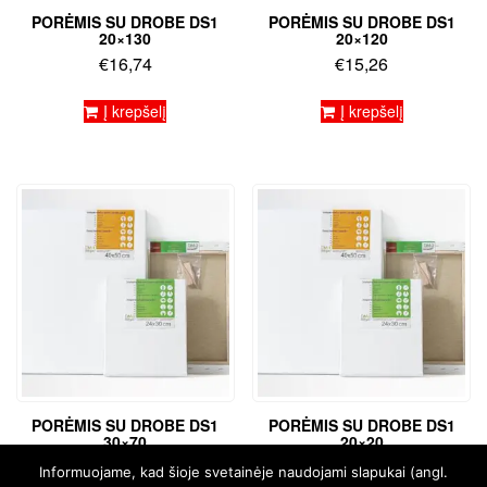
PORĖMIS SU DROBE DS1
PORĖMIS SU DROBE DS1
20×130
20×120
€
16,74
€
15,26
Į krepšelį
Į krepšelį
PORĖMIS SU DROBE DS1
PORĖMIS SU DROBE DS1
30×70
20×20
€
8,41
€
3,58
Informuojame, kad šioje svetainėje naudojami slapukai (angl.