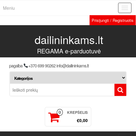
Meniu
Toggl
navig
Prisijungti / Registruotis
dailininkams.lt
REGAMA e-parduotuvė
pagalba
+370 699 90262 info@dailininkams.lt
KREPŠELIS
0
€0,00