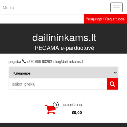
Meniu
Toggl
navig
Prisijungti / Registruotis
dailininkams.lt
REGAMA e-parduotuvė
pagalba
+370 699 90262 info@dailininkams.lt
KREPŠELIS
0
€0,00