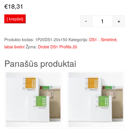
€
18,31
Į krepšelį
-
+
produkto kie
Produkto kodas:
1P20DS1-20x150
Kategorija:
DS1 - Sintetinė,
labai švelni
Žyma:
Drobė DS1 Profilis 20
Panašūs produktai