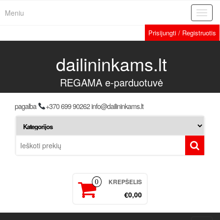
Meniu
Toggl
navig
Prisijungti / Registruotis
dailininkams.lt
REGAMA e-parduotuvė
pagalba
+370 699 90262 info@dailininkams.lt
KREPŠELIS
0
€0,00