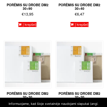
PORĖMIS SU DROBE DM2
PORĖMIS SU DROBE DM2
30×90
30×40
€
13,95
€
6,47
Į krepšelį
Į krepšelį
PORĖMIS SU DROBE DM2
PORĖMIS SU DROBE DM2
20×30
20×20
€
5,01
€
4,36
Informuojame, kad šioje svetainėje naudojami slapukai (angl.