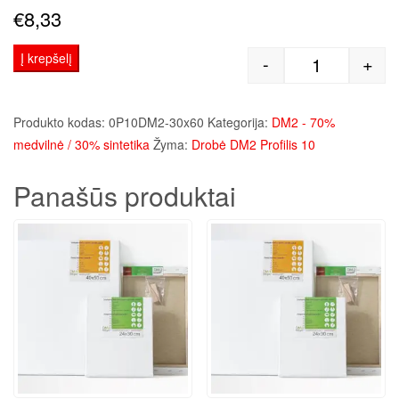
€
8,33
Į krepšelį
-
+
produkto kie
Produkto kodas:
0P10DM2-30x60
Kategorija:
DM2 - 70%
medvilnė / 30% sintetika
Žyma:
Drobė DM2 Profilis 10
Panašūs produktai