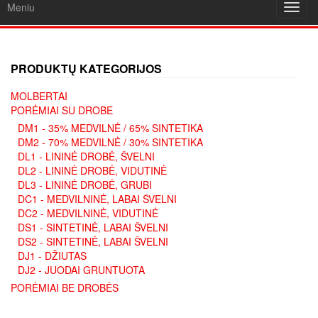
Meniu
Toggl
navig
PRODUKTŲ KATEGORIJOS
MOLBERTAI
PORĖMIAI SU DROBE
DM1 - 35% MEDVILNĖ / 65% SINTETIKA
DM2 - 70% MEDVILNĖ / 30% SINTETIKA
DL1 - LININĖ DROBĖ, ŠVELNI
DL2 - LININĖ DROBĖ, VIDUTINĖ
DL3 - LININĖ DROBĖ, GRUBI
DC1 - MEDVILNINĖ, LABAI ŠVELNI
DC2 - MEDVILNINĖ, VIDUTINĖ
DS1 - SINTETINĖ, LABAI ŠVELNI
DS2 - SINTETINĖ, LABAI ŠVELNI
DJ1 - DŽIUTAS
DJ2 - JUODAI GRUNTUOTA
PORĖMIAI BE DROBĖS