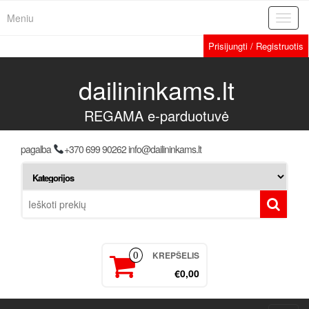
Meniu
Toggl
navig
Prisijungti / Registruotis
dailininkams.lt
REGAMA e-parduotuvė
pagalba
+370 699 90262 info@dailininkams.lt
KREPŠELIS
0
€0,00