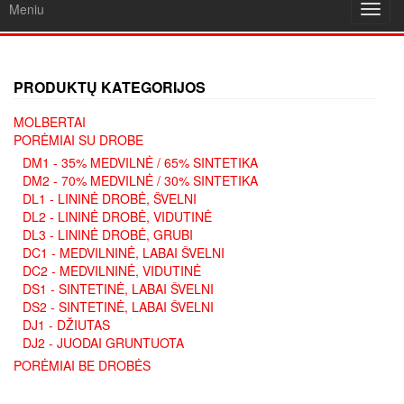
Meniu
Toggl
navig
PRODUKTŲ KATEGORIJOS
MOLBERTAI
PORĖMIAI SU DROBE
DM1 - 35% MEDVILNĖ / 65% SINTETIKA
DM2 - 70% MEDVILNĖ / 30% SINTETIKA
DL1 - LININĖ DROBĖ, ŠVELNI
DL2 - LININĖ DROBĖ, VIDUTINĖ
DL3 - LININĖ DROBĖ, GRUBI
DC1 - MEDVILNINĖ, LABAI ŠVELNI
DC2 - MEDVILNINĖ, VIDUTINĖ
DS1 - SINTETINĖ, LABAI ŠVELNI
DS2 - SINTETINĖ, LABAI ŠVELNI
DJ1 - DŽIUTAS
DJ2 - JUODAI GRUNTUOTA
PORĖMIAI BE DROBĖS