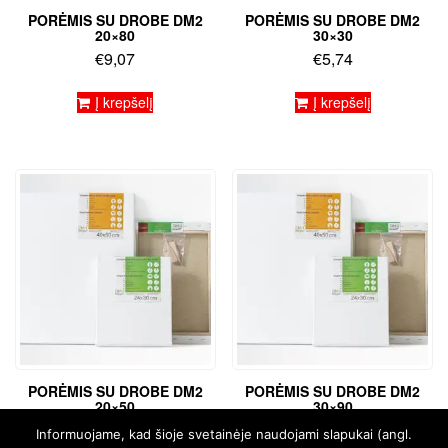
PORĖMIS SU DROBE DM2
PORĖMIS SU DROBE DM2
20×80
30×30
€
9,07
€
5,74
Į krepšelį
Į krepšelį
PORĖMIS SU DROBE DM2
PORĖMIS SU DROBE DM2
20×50
30×90
€
6,31
€
13,95
Informuojame, kad šioje svetainėje naudojami slapukai (angl.