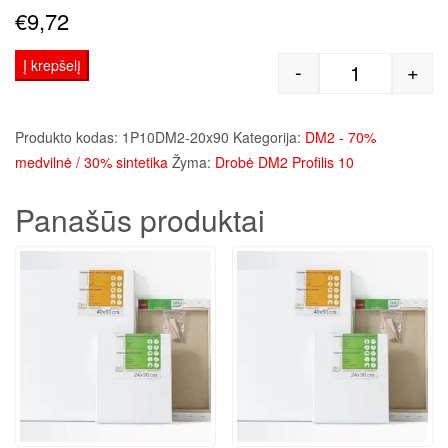
€
9,72
Į krepšelį
-
+
produkto kie
Produkto kodas:
1P10DM2-20x90
Kategorija:
DM2 - 70%
medvilnė / 30% sintetika
Žyma:
Drobė DM2 Profilis 10
Panašūs produktai