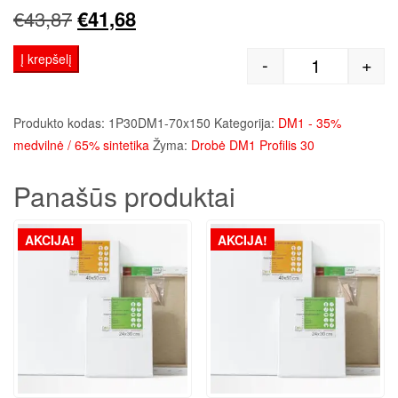
Original
Current
€
43,87
€
41,68
price
price
Į krepšelį
-
+
produkto kie
was:
is:
€43,87.
€41,68.
Produkto kodas:
1P30DM1-70x150
Kategorija:
DM1 - 35%
medvilnė / 65% sintetika
Žyma:
Drobė DM1 Profilis 30
Panašūs produktai
AKCIJA!
AKCIJA!