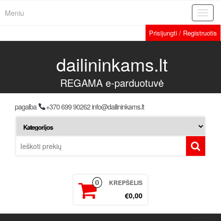
Meniu
Toggl
navig
Prisijungti / Registruotis
dailininkams.lt
REGAMA e-parduotuvė
pagalba
+370 699 90262 info@dailininkams.lt
KREPŠELIS
0
€0,00