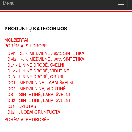
Meniu
Toggl
navig
PRODUKTŲ KATEGORIJOS
MOLBERTAI
PORĖMIAI SU DROBE
DM1 - 35% MEDVILNĖ / 65% SINTETIKA
DM2 - 70% MEDVILNĖ / 30% SINTETIKA
DL1 - LININĖ DROBĖ, ŠVELNI
DL2 - LININĖ DROBĖ, VIDUTINĖ
DL3 - LININĖ DROBĖ, GRUBI
DC1 - MEDVILNINĖ, LABAI ŠVELNI
DC2 - MEDVILNINĖ, VIDUTINĖ
DS1 - SINTETINĖ, LABAI ŠVELNI
DS2 - SINTETINĖ, LABAI ŠVELNI
DJ1 - DŽIUTAS
DJ2 - JUODAI GRUNTUOTA
PORĖMIAI BE DROBĖS