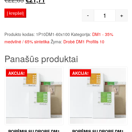
price
price
Į krepšelį
-
+
produkto kie
was:
is:
€22,85.
€21,71.
Produkto kodas:
1P10DM1-60x100
Kategorija:
DM1 - 35%
medvilnė / 65% sintetika
Žyma:
Drobė DM1 Profilis 10
Panašūs produktai
AKCIJA!
AKCIJA!
PORĖMIS SU DROBE DM1
PORĖMIS SU DROBE DM1