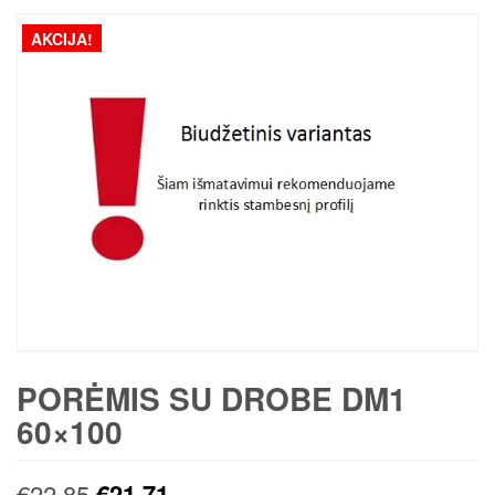
AKCIJA!
PORĖMIS SU DROBE DM1
60×100
Original
Current
€
22,85
€
21,71