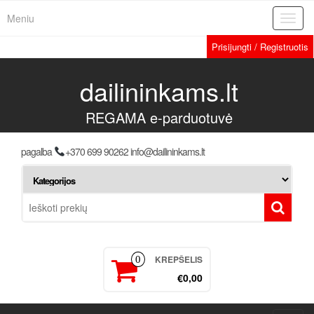
Meniu
Toggl
navig
Prisijungti / Registruotis
dailininkams.lt
REGAMA e-parduotuvė
pagalba
+370 699 90262 info@dailininkams.lt
KREPŠELIS
0
€0,00