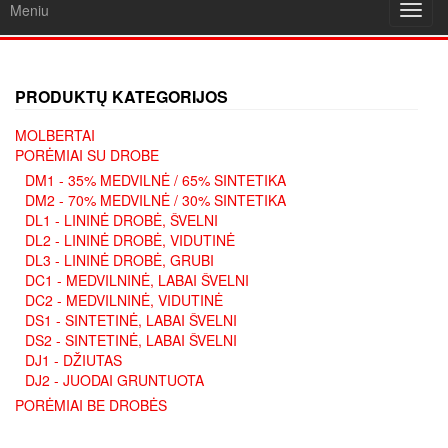
Meniu
Toggl
navig
PRODUKTŲ KATEGORIJOS
MOLBERTAI
PORĖMIAI SU DROBE
DM1 - 35% MEDVILNĖ / 65% SINTETIKA
DM2 - 70% MEDVILNĖ / 30% SINTETIKA
DL1 - LININĖ DROBĖ, ŠVELNI
DL2 - LININĖ DROBĖ, VIDUTINĖ
DL3 - LININĖ DROBĖ, GRUBI
DC1 - MEDVILNINĖ, LABAI ŠVELNI
DC2 - MEDVILNINĖ, VIDUTINĖ
DS1 - SINTETINĖ, LABAI ŠVELNI
DS2 - SINTETINĖ, LABAI ŠVELNI
DJ1 - DŽIUTAS
DJ2 - JUODAI GRUNTUOTA
PORĖMIAI BE DROBĖS