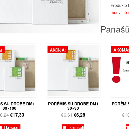
Produkto 
medvilnė /
Panašū
!
AKCIJA!
AKCIJA
S SU DROBE DM1
PORĖMIS SU DROBE DM1
PORĖMI
30×100
30×30
Original
Current
Original
Current
8,24
€
17,33
€
6,61
€
6,28
€
1
price
price
price
price
was:
is:
was:
is:
Į krepšelį
Į krepšelį