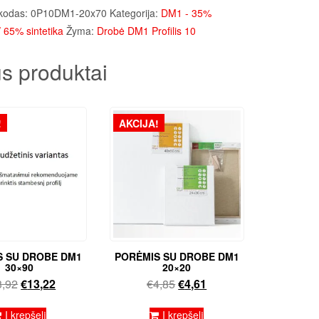
€9,32.
€8,85.
kodas:
0P10DM1-20x70
Kategorija:
DM1 - 35%
 65% sintetika
Žyma:
Drobė DM1 Profilis 10
s produktai
!
AKCIJA!
S SU DROBE DM1
PORĖMIS SU DROBE DM1
30×90
20×20
Original
Current
Original
Current
3,92
€
13,22
€
4,85
€
4,61
price
price
price
price
was:
is:
was:
is:
Į krepšelį
Į krepšelį