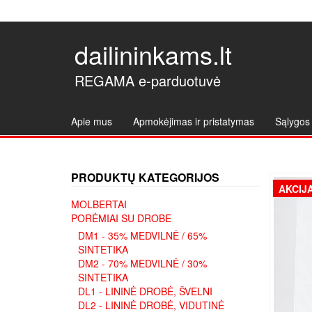
dailininkams.lt
REGAMA e-parduotuvė
Apie mus
Apmokėjimas ir pristatymas
Sąlygos 
PRODUKTŲ KATEGORIJOS
AKCIJA
MOLBERTAI
PORĖMIAI SU DROBE
DM1 - 35% MEDVILNĖ / 65%
SINTETIKA
DM2 - 70% MEDVILNĖ / 30%
SINTETIKA
DL1 - LININĖ DROBĖ, ŠVELNI
DL2 - LININĖ DROBĖ, VIDUTINĖ