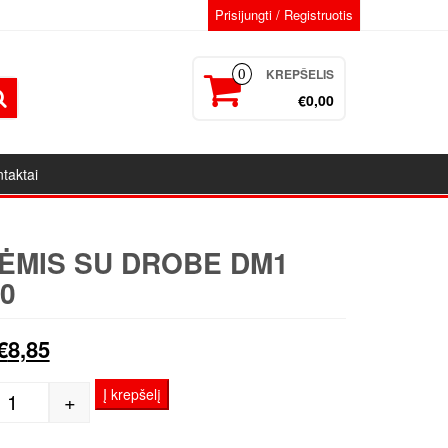
Prisijungti / Registruotis
KREPŠELIS
0
€0,00
taktai
ĖMIS SU DROBE DM1
0
Original
Current
€
8,85
price
price
Į krepšelį
+
produkto kiekis: Porėmis su drobe DM1 20x70
was:
is: