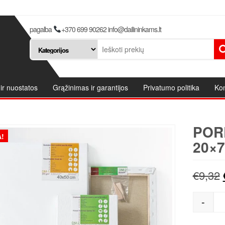
pagalba
+370 699 90262 info@dailininkams.lt
ir nuostatos
Grąžinimas ir garantijos
Privatumo politika
Kon
POR
!
20×7
€
9,32
-