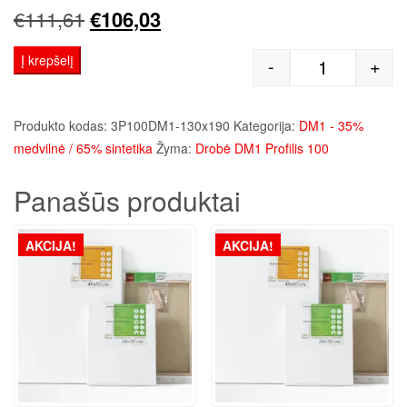
Original
Current
€
111,61
€
106,03
price
price
Į krepšelį
-
+
produkto kie
was:
is:
€111,61.
€106,03.
Produkto kodas:
3P100DM1-130x190
Kategorija:
DM1 - 35%
medvilnė / 65% sintetika
Žyma:
Drobė DM1 Profilis 100
Panašūs produktai
AKCIJA!
AKCIJA!