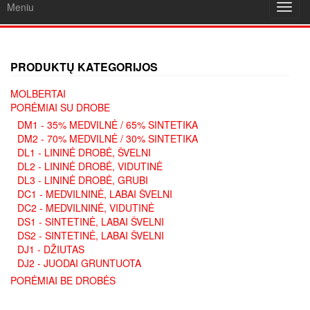
Meniu
Toggl
navig
PRODUKTŲ KATEGORIJOS
MOLBERTAI
PORĖMIAI SU DROBE
DM1 - 35% MEDVILNĖ / 65% SINTETIKA
DM2 - 70% MEDVILNĖ / 30% SINTETIKA
DL1 - LININĖ DROBĖ, ŠVELNI
DL2 - LININĖ DROBĖ, VIDUTINĖ
DL3 - LININĖ DROBĖ, GRUBI
DC1 - MEDVILNINĖ, LABAI ŠVELNI
DC2 - MEDVILNINĖ, VIDUTINĖ
DS1 - SINTETINĖ, LABAI ŠVELNI
DS2 - SINTETINĖ, LABAI ŠVELNI
DJ1 - DŽIUTAS
DJ2 - JUODAI GRUNTUOTA
PORĖMIAI BE DROBĖS