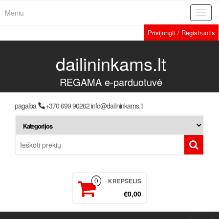
Meniu
Toggl
navig
Prisijungti / Registruotis
dailininkams.lt
REGAMA e-parduotuvė
pagalba
+370 699 90262 info@dailininkams.lt
KREPŠELIS
0
€0,00