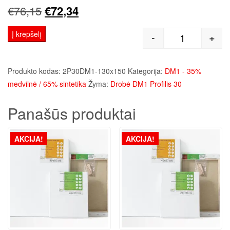
Original
Current
€
76,15
€
72,34
price
price
Į krepšelį
-
+
produkto kie
was:
is:
€76,15.
€72,34.
Produkto kodas:
2P30DM1-130x150
Kategorija:
DM1 - 35%
medvilnė / 65% sintetika
Žyma:
Drobė DM1 Profilis 30
Panašūs produktai
AKCIJA!
AKCIJA!