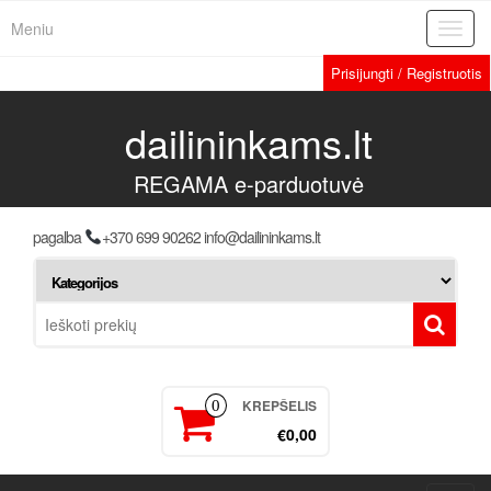
Meniu
Toggl
navig
Prisijungti / Registruotis
dailininkams.lt
REGAMA e-parduotuvė
pagalba
+370 699 90262 info@dailininkams.lt
KREPŠELIS
0
€0,00