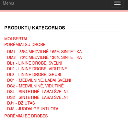
Meniu
Toggl
navig
PRODUKTŲ KATEGORIJOS
MOLBERTAI
PORĖMIAI SU DROBE
DM1 - 35% MEDVILNĖ / 65% SINTETIKA
DM2 - 70% MEDVILNĖ / 30% SINTETIKA
DL1 - LININĖ DROBĖ, ŠVELNI
DL2 - LININĖ DROBĖ, VIDUTINĖ
DL3 - LININĖ DROBĖ, GRUBI
DC1 - MEDVILNINĖ, LABAI ŠVELNI
DC2 - MEDVILNINĖ, VIDUTINĖ
DS1 - SINTETINĖ, LABAI ŠVELNI
DS2 - SINTETINĖ, LABAI ŠVELNI
DJ1 - DŽIUTAS
DJ2 - JUODAI GRUNTUOTA
PORĖMIAI BE DROBĖS