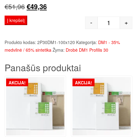
Original
Current
€
51,96
€
49,36
price
price
Į krepšelį
-
+
produkto kie
was:
is:
€51,96.
€49,36.
Produkto kodas:
2P30DM1-100x120
Kategorija:
DM1 - 35%
medvilnė / 65% sintetika
Žyma:
Drobė DM1 Profilis 30
Panašūs produktai
AKCIJA!
AKCIJA!