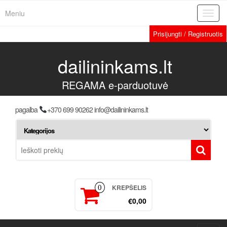
Meniu
Toggl
navig
Prisijungti / Registruotis
dailininkams.lt
REGAMA e-parduotuvė
pagalba
+370 699 90262 info@dailininkams.lt
KREPŠELIS
0
€0,00