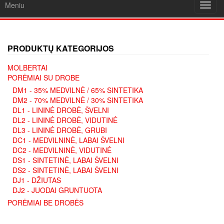
Meniu
Toggl
navig
PRODUKTŲ KATEGORIJOS
MOLBERTAI
PORĖMIAI SU DROBE
DM1 - 35% MEDVILNĖ / 65% SINTETIKA
DM2 - 70% MEDVILNĖ / 30% SINTETIKA
DL1 - LININĖ DROBĖ, ŠVELNI
DL2 - LININĖ DROBĖ, VIDUTINĖ
DL3 - LININĖ DROBĖ, GRUBI
DC1 - MEDVILNINĖ, LABAI ŠVELNI
DC2 - MEDVILNINĖ, VIDUTINĖ
DS1 - SINTETINĖ, LABAI ŠVELNI
DS2 - SINTETINĖ, LABAI ŠVELNI
DJ1 - DŽIUTAS
DJ2 - JUODAI GRUNTUOTA
PORĖMIAI BE DROBĖS