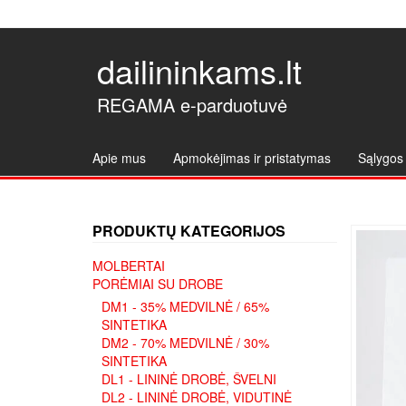
dailininkams.lt
REGAMA e-parduotuvė
Apie mus
Apmokėjimas ir pristatymas
Sąlygos 
PRODUKTŲ KATEGORIJOS
MOLBERTAI
PORĖMIAI SU DROBE
DM1 - 35% MEDVILNĖ / 65%
SINTETIKA
DM2 - 70% MEDVILNĖ / 30%
SINTETIKA
DL1 - LININĖ DROBĖ, ŠVELNI
DL2 - LININĖ DROBĖ, VIDUTINĖ