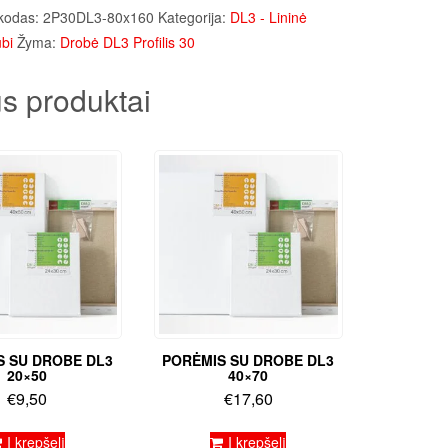
kodas:
2P30DL3-80x160
Kategorija:
DL3 - Lininė
bi
Žyma:
Drobė DL3 Profilis 30
s produktai
S SU DROBE DL3
PORĖMIS SU DROBE DL3
20×50
40×70
€
9,50
€
17,60
Į krepšelį
Į krepšelį