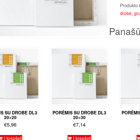
Produkto 
drobė, gru
Panašū
S SU DROBE DL3
PORĖMIS SU DROBE DL3
PORĖMI
20×20
20×30
€
5,96
€
7,14
Į krepšelį
Į krepšelį