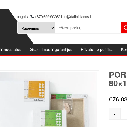
pagalba
+370 699 90262 info@dailininkams.lt
ir nuostatos
Grąžinimas ir garantijos
Privatumo politika
Kon
POR
80×1
€
76,0
-