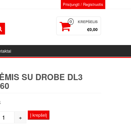
Prisijungti / Registruotis
KREPŠELIS
0
€0,00
taktai
ĖMIS SU DROBE DL3
60
3
Į krepšelį
+
produkto kiekis: Porėmis su drobe DL3 80x160