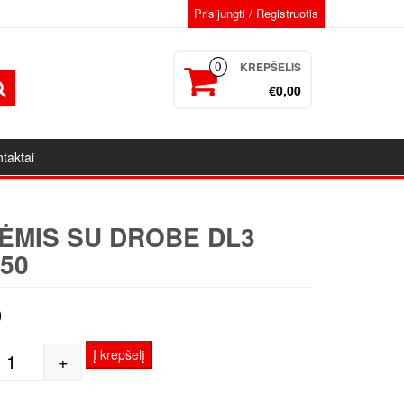
Prisijungti / Registruotis
KREPŠELIS
0
€0,00
taktai
ĖMIS SU DROBE DL3
50
0
Į krepšelį
+
produkto kiekis: Porėmis su drobe DL3 80x150