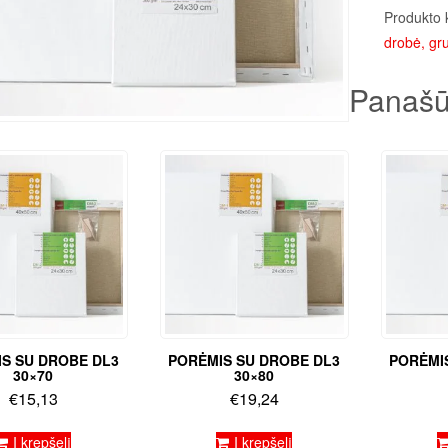
Produkto 
drobė, gru
Panašū
S SU DROBE DL3
PORĖMIS SU DROBE DL3
PORĖMI
30×70
30×80
€
15,13
€
19,24
Į krepšelį
Į krepšelį