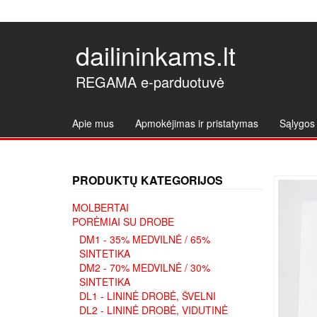
dailininkams.lt
REGAMA e-parduotuvė
Apie mus
Apmokėjimas ir pristatymas
Sąlygos 
PRODUKTŲ KATEGORIJOS
MOLBERTAI
PORĖMIAI SU DROBE
DM1 - 35% MEDVILNĖ / 65%
SINTETIKA
DM2 - 70% MEDVILNĖ / 30%
SINTETIKA
DL1 - LININĖ DROBĖ, ŠVELNI
DL2 - LININĖ DROBĖ, VIDUTINĖ