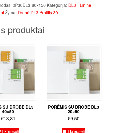
kodas:
2P30DL3-80x150
Kategorija:
DL3 - Lininė
bi
Žyma:
Drobė DL3 Profilis 30
s produktai
S SU DROBE DL3
PORĖMIS SU DROBE DL3
40×50
20×50
€
13,81
€
9,50
Į krepšelį
Į krepšelį