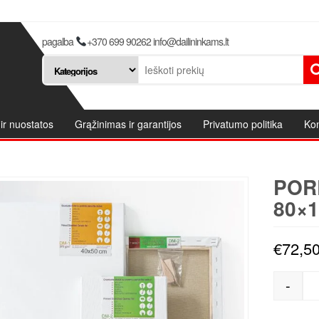
pagalba
+370 699 90262 info@dailininkams.lt
ir nuostatos
Grąžinimas ir garantijos
Privatumo politika
Kon
POR
80×1
€
72,5
-