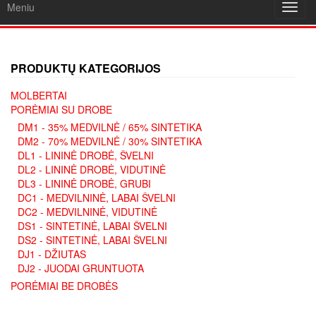
Meniu
Toggl
navig
PRODUKTŲ KATEGORIJOS
MOLBERTAI
PORĖMIAI SU DROBE
DM1 - 35% MEDVILNĖ / 65% SINTETIKA
DM2 - 70% MEDVILNĖ / 30% SINTETIKA
DL1 - LININĖ DROBĖ, ŠVELNI
DL2 - LININĖ DROBĖ, VIDUTINĖ
DL3 - LININĖ DROBĖ, GRUBI
DC1 - MEDVILNINĖ, LABAI ŠVELNI
DC2 - MEDVILNINĖ, VIDUTINĖ
DS1 - SINTETINĖ, LABAI ŠVELNI
DS2 - SINTETINĖ, LABAI ŠVELNI
DJ1 - DŽIUTAS
DJ2 - JUODAI GRUNTUOTA
PORĖMIAI BE DROBĖS