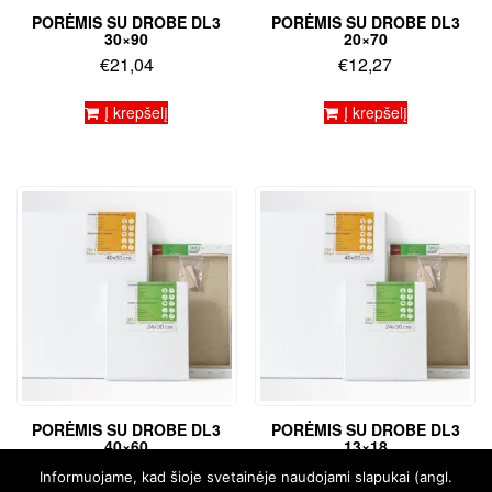
PORĖMIS SU DROBE DL3
PORĖMIS SU DROBE DL3
30×90
20×70
€
21,04
€
12,27
Į krepšelį
Į krepšelį
PORĖMIS SU DROBE DL3
PORĖMIS SU DROBE DL3
40×60
13×18
€
15,91
€
4,93
Informuojame, kad šioje svetainėje naudojami slapukai (angl.