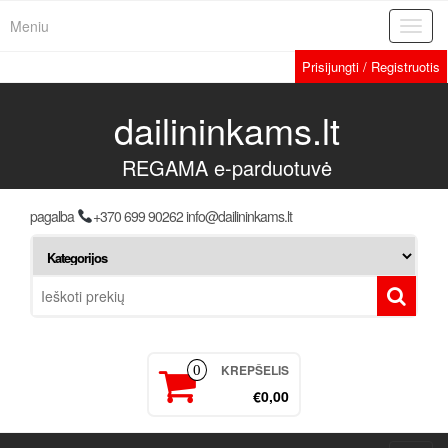
Meniu
Toggl
navig
Prisijungti / Registruotis
dailininkams.lt
REGAMA e-parduotuvė
pagalba
+370 699 90262 info@dailininkams.lt
KREPŠELIS
0
€0,00