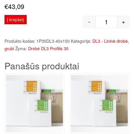
€
43,09
Į krepšelį
-
+
produkto kie
Produkto kodas:
1P30DL3-40x150
Kategorija:
DL3 - Lininė drobė,
grubi
Žyma:
Drobė DL3 Profilis 30
Panašūs produktai